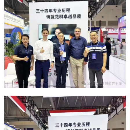
绿色发展
带式干燥焙烧系列
化工行业
技术专栏
全球契约组织成员
人才招聘
真空干燥系列
公共责任
绿色工厂
联系我们
圆盘干燥机系列
节能环保
绿色供应链
联系我们
桨叶式干燥系列
公益支持
载体干燥系列
社会责任报告
滚筒干燥系列
社会责任
沸腾干燥系列
烘箱干燥系列
管束干燥系列