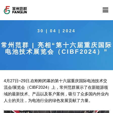
网站首页
30 | 04 | 2024
关于我们
常州范群 | 亮相“第十六届重庆国际
干燥设备
公司介绍
电池技术展览会（CIBF2024）”
工程案例
公司风貌
新能源行业锂电池专用干燥焙烧设备
技术中心
公司荣誉
载体催化剂全自动生产线系列
新能源新材料行业
4月27日~29日,在刚刚闭幕的第十六届重庆国际电池技术交
新闻中心
范群文化
回转圆筒干燥焙烧系列
制药行业
工程实验室
流会/展览会（CIBF2024）上，常州范群展示了在新能源领
域的最新技术、产品以及客户案例，吸引了众多国内外业内
服务中心
公司大事记
气流干燥系列
食品行业
工程技术中心
范群新闻
人士的关注，为电池行业的绿色发展贡献了力量。
社会责任
喷雾干燥机系列
环保行业
质量监督技术中心
行业新闻
常见问题