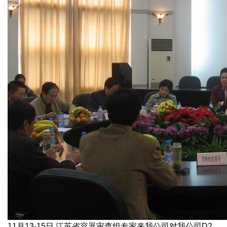
绿色发展
带式干燥焙烧系列
化工行业
技术专栏
全球契约组织成员
人才招聘
真空干燥系列
公共责任
绿色工厂
联系我们
圆盘干燥机系列
节能环保
绿色供应链
联系我们
桨叶式干燥系列
公益支持
载体干燥系列
社会责任报告
滚筒干燥系列
社会责任
沸腾干燥系列
烘箱干燥系列
管束干燥系列
11月13-15日,江苏省容器审查组专家来我公司对我公司D2