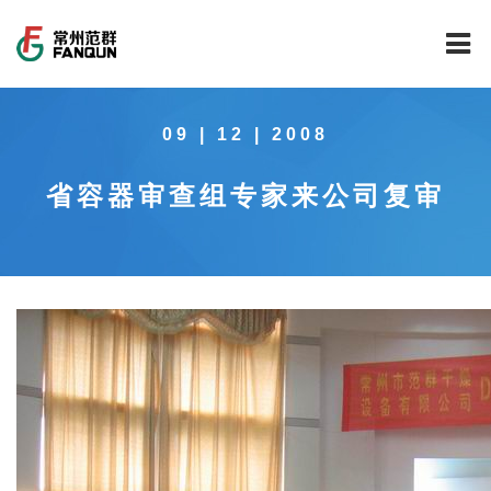
网站首页
09 | 12 | 2008
关于我们
省容器审查组专家来公司复审
干燥设备
公司介绍
工程案例
公司风貌
新能源行业锂电池专用干燥焙烧设备
技术中心
公司荣誉
载体催化剂全自动生产线系列
新能源新材料行业
新闻中心
范群文化
回转圆筒干燥焙烧系列
制药行业
工程实验室
服务中心
公司大事记
气流干燥系列
食品行业
工程技术中心
范群新闻
社会责任
喷雾干燥机系列
环保行业
质量监督技术中心
行业新闻
常见问题