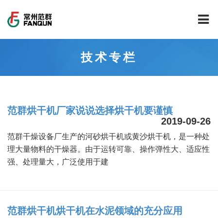
网站首页
技术专栏
关于我们
干燥设备
公司介绍
范群烘干机厂家说说选择烘干机要谨慎
工程案例
公司风貌
新能源行业锂电池专用干燥焙烧设备
2019-09-26
范群干燥设备厂生产的河砂烘干机或黄沙烘干机，是一种处
技术中心
公司荣誉
载体催化剂全自动生产线系列
新能源新材料行业
理大量物料的干燥器。由于运转可靠、操作弹性大、适应性
强、处理量大，广泛使用于建
新闻中心
范群文化
回转圆筒干燥焙烧系列
制药行业
工程实验室
服务中心
公司大事记
气流干燥系列
食品行业
工程技术中心
范群新闻
范群烘干机烘干机在水泥领域的充分应用
社会责任
喷雾干燥机系列
环保行业
质量监督技术中心
行业新闻
常见问题