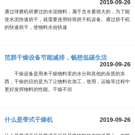
2019-09-26
绿色发展
带式干燥焙烧系列
化工行业
技术专栏
全球契约组织成员
通过球磨机研磨过的水泥物料，属于含水量很大的，为了能
使水泥快速烘干，就需要使用转筒烘干机设备。通过烘干机
人才招聘
真空干燥系列
公共责任
绿色工厂
的快速烘干，使物料水份快速
联系我们
圆盘干燥机系列
节能环保
绿色供应链
联系我们
桨叶式干燥系列
公益支持
范群干燥设备节能减排，畅想低碳生活
2019-09-26
载体干燥系列
社会责任报告
干燥设备是用来干燥物料里的水分和其他的杂质的东
滚筒干燥系列
社会责任
西，干燥的目的是为了让物料在加工，使用，运输等过程中
更好发挥物料的性能。干燥不但
沸腾干燥系列
烘箱干燥系列
什么是带式干燥机
2019-09-26
管束干燥系列