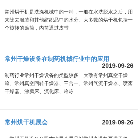
绿色发展
带式干燥焙烧系列
化工行业
技术专栏
全球契约组织成员
常州烘干机是洗涤机械中的一种，一般在水洗脱水之后，用
来除去服装和其他纺织品中的水分。大多数的烘干机包括一
人才招聘
真空干燥系列
公共责任
绿色工厂
个旋转的滚筒，内筒通过皮带
联系我们
圆盘干燥机系列
节能环保
绿色供应链
联系我们
桨叶式干燥系列
公益支持
常州干燥设备在制药机械行业中的应用
2019-09-26
载体干燥系列
社会责任报告
制药行业常州干燥设备的类型较多，大致有常州真空干燥
滚筒干燥系列
社会责任
箱、常州真空回转干燥器、三合一、常州气流干燥器、喷雾
干燥器、沸腾床、流化床、冷冻
沸腾干燥系列
烘箱干燥系列
常州烘干机展会
2019-09-26
管束干燥系列