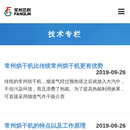
网站首页
技术专栏
关于我们
干燥设备
公司介绍
常州烘干机比传统常州烘干机更有优势
工程案例
公司风貌
新能源行业锂电池专用干燥焙烧设备
2019-09-26
传统的常州烘干机，烟道气经过预热塔之后就放入大汽中，
技术中心
公司荣誉
载体催化剂全自动生产线系列
新能源新材料行业
不但污染环境，而且浪费了热能。为了提高热能利用效果，
可直接采用烟道气作干燥介质
新闻中心
范群文化
回转圆筒干燥焙烧系列
制药行业
工程实验室
服务中心
公司大事记
气流干燥系列
食品行业
工程技术中心
范群新闻
常州烘干机的特点以及工作原理
2019-09-26
社会责任
喷雾干燥机系列
环保行业
质量监督技术中心
行业新闻
常见问题