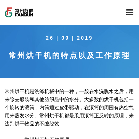
网站首页
26 | 09 | 2019
关于我们
常州烘干机的特点以及工作原理
干燥设备
公司介绍
工程案例
公司风貌
新能源行业锂电池专用干燥焙烧设备
技术中心
公司荣誉
载体催化剂全自动生产线系列
新能源新材料行业
常州烘干机是洗涤机械中的一种，一般在水洗脱水之后，用
来除去服装和其他纺织品中的水分。大多数的烘干机包括一
新闻中心
范群文化
回转圆筒干燥焙烧系列
制药行业
工程实验室
个旋转的滚筒，内筒通过皮带驱动，在滚筒的周围有热空气
用来蒸发水分。常州烘干机都是采用滚筒正反转的原理，来
服务中心
公司大事记
气流干燥系列
食品行业
工程技术中心
范群新闻
达到烘干物品的不缠绕效
社会责任
喷雾干燥机系列
环保行业
质量监督技术中心
行业新闻
常见问题