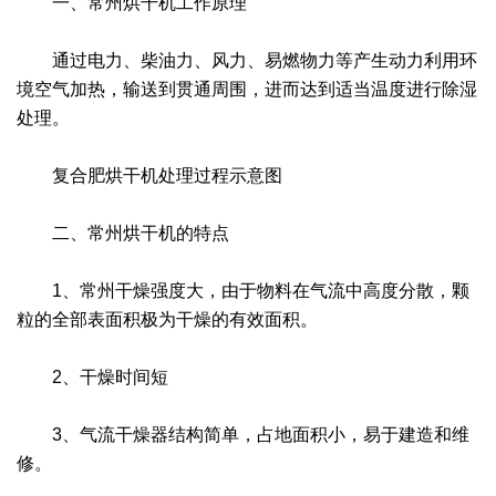
一、常州烘干机工作原理
绿色发展
带式干燥焙烧系列
化工行业
技术专栏
全球契约组织成员
通过电力、柴油力、风力、易燃物力等产生动力利用环
人才招聘
真空干燥系列
公共责任
绿色工厂
境空气加热，输送到贯通周围，进而达到适当温度进行除湿
处理。
联系我们
圆盘干燥机系列
节能环保
绿色供应链
复合肥烘干机处理过程示意图
联系我们
桨叶式干燥系列
公益支持
二、常州烘干机的特点
载体干燥系列
社会责任报告
1、常州干燥强度大，由于物料在气流中高度分散，颗
滚筒干燥系列
社会责任
粒的全部表面积极为干燥的有效面积。
沸腾干燥系列
2、干燥时间短
烘箱干燥系列
3、气流干燥器结构简单，占地面积小，易于建造和维
管束干燥系列
修。