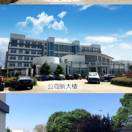
公司新大楼
公司一角