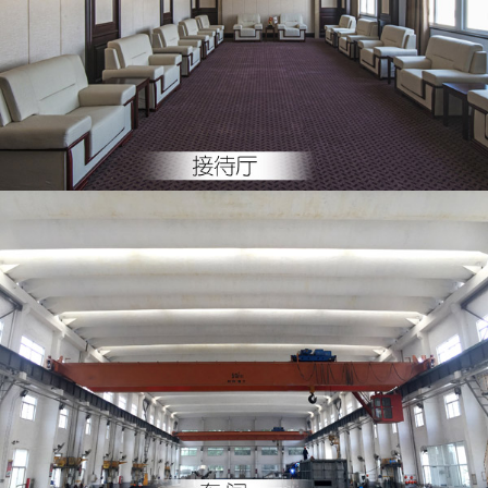
接待厅
车间