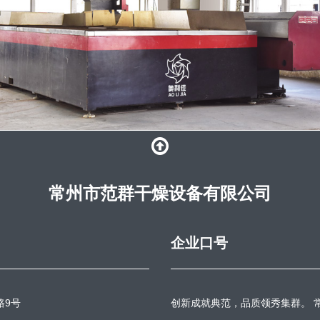
车间
常州市范群干燥设备有限公司
企业口号
路9号
创新成就典范，品质领秀集群。 