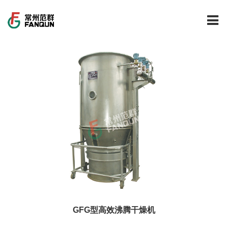
网站首页
关于我们
干燥设备
公司介绍
工程案例
公司风貌
新能源行业锂电池专用干燥焙烧设备
技术中心
公司荣誉
载体催化剂全自动生产线系列
新能源新材料行业
新闻中心
范群文化
回转圆筒干燥焙烧系列
制药行业
工程实验室
服务中心
公司大事记
气流干燥系列
食品行业
工程技术中心
范群新闻
GFG型高效沸腾干燥机
社会责任
喷雾干燥机系列
环保行业
质量监督技术中心
行业新闻
常见问题