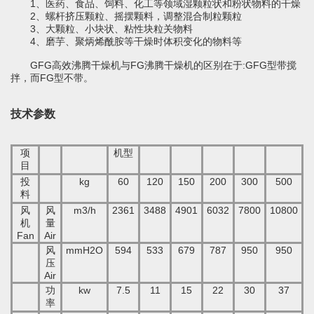
干燥配套装置
1
、医药、食品、饲料、化工等领域湿颗粒状和粉状物料的干燥
2
、螺杆挤压颗粒、摇摆颗料，调整混合制粒颗粒
3
、大颗粒、小块状、粘性块粒关物料
4
、磨芋、聚炳烯酰胺等干燥时体积变化的物料等
GFG
高效沸腾干燥机与
FG
沸腾干燥机的区别在于
:GFG
型带搅
拌，而
FG
型不带。
技术参数
项
机型
目
投
kg
60
120
150
200
300
500
料
风
风
m3/h
2361
3488
4901
6032
7800
10800
机
量
Fan
Air
风
mmH2O
594
533
679
787
950
950
压
Air
功
kw
7.5
11
15
22
30
37
率