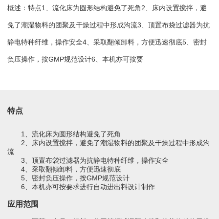
概述：特点1、流化床为圆形结构避免了死角2、床内设置搅拌，避
绿色发展
带式干燥焙烧系列
化工行业
技术专栏
全球契约组织成员
免了潮湿物料的团聚及干燥过程中形成沟流3、顶置布袋过滤器为抗
人才招聘
真空干燥系列
公共责任
绿色工厂
静电特种纤维，操作安全4、采取翻倾卸料，方便迅速彻底5、密封
负压操作，按GMP规范设计6、本机亦可按要
联系我们
圆盘干燥机系列
节能环保
绿色供应链
联系我们
桨叶式干燥系列
公益支持
载体干燥系列
社会责任报告
特点
滚筒干燥系列
社会责任
1
、流化床为圆形结构避免了死角
2
、床内设置搅拌，避免了潮湿物料的团聚及干燥过程中形成沟
流
沸腾干燥系列
3
、顶置布袋过滤器为抗静电特种纤维，操作安全
4
、采取翻倾卸料，方便迅速彻底
烘箱干燥系列
5
、密封负压操作，按
GMP
规范设计
6
、本机亦可按要求进行自动进出料设计制作
管束干燥系列
应用范围