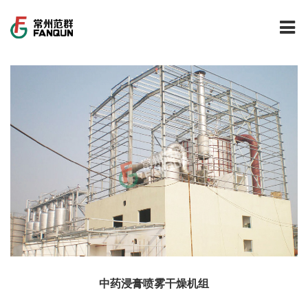
网站首页
关于我们
干燥设备
公司介绍
工程案例
公司风貌
新能源行业锂电池专用干燥焙烧设备
技术中心
公司荣誉
载体催化剂全自动生产线系列
新能源新材料行业
新闻中心
范群文化
回转圆筒干燥焙烧系列
制药行业
工程实验室
服务中心
公司大事记
气流干燥系列
食品行业
工程技术中心
范群新闻
中药浸膏喷雾干燥机组
社会责任
喷雾干燥机系列
环保行业
质量监督技术中心
行业新闻
常见问题