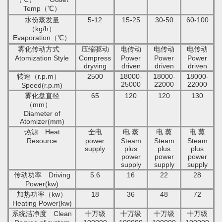
Temp
（
℃
）
水份蒸发量
5-12
15-25
30-50
60-100
（
kg/h
）
Evaporation
（
℃
）
雾化传动方式
压缩驱动
电传动
电传动
电传动
Atomization Style
Compress
Power
Power
Power
dryving
driven
driven
driven
转速（
r.p.m
）
2500
18000-
18000-
18000-
25000
22000
22000
Speed
(
r.p.m
)
雾化盘直径
65
120
120
130
（
mm
）
Diameter of
Atomizer
(
mm
)
热源
Heat
全电
电
蒸
电
蒸
电
蒸
Resource
power
Steam
Steam
Steam
supply
plus
plus
plus
power
power
power
supply
supply
supply
传动功率
Driving
5.6
16
22
28
Power
(
kw
)
加热功率（
kw
）
18
36
48
72
Heating Power
(
kw
)
系统洁净度
Clean
十万级
十万级
十万级
十万级