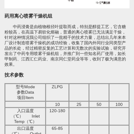
药用离心喷雾干燥机组
中药浸膏是由植物根径叶提取而成，特别是醇提工艺，它含糖
粉较高，在高温下易软化熔融，普通的离心喷雾已无法满足干燥，
针对这种情况我公司组织了一批精干的技术力量，总结出几年来本
厂设计制造喷雾干燥机的成功经验，收集了国内外同行业同类型产
品的长处，经过精密反复的工艺计算和无数次的实验试验，研究开
发出了中药专用喷雾干燥机组，并推广到一些知名药厂使用，如长
甲制药、江西汇仁药业、南京同仁堂药业等等，收到了极为满意的
效果。
技术参数
型号
Mode
ZLPG
参数
Data
项目
Item
10
25
50
100
入口温度
120-180
（
℃
）
Inlet
Temp
（
℃
）
出口温度
65-85
（
℃
）
Outlet