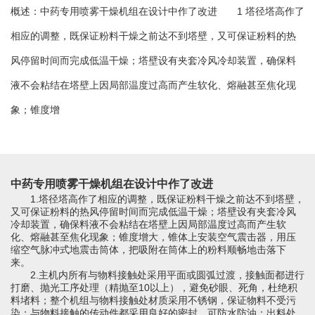
概述：中药专用喷雾干燥机组在设计中作了改进 1 塔径塔高作了
绿色发展
带式干燥焙烧系列
化工行业
技术专栏
全球契约组织成员
相应的调整，既保证粉料干燥之前达不到塔壁，又可保证粉料的热
人才招聘
真空干燥系列
公共责任
绿色工厂
风停留时间而完成低温干燥；塔壁设有夹套冷风冷却装置，确保料
液不会粘结在塔壁上因局部温度过高而产生软化、熔融甚至焦化现
联系我们
圆盘干燥机系列
节能环保
绿色供应链
象；锥度增
联系我们
桨叶式干燥系列
公益支持
载体干燥系列
社会责任报告
中药专用喷雾干燥机组在设计中作了改进
滚筒干燥系列
社会责任
1.
塔径塔高作了相应的调整，既保证粉料干燥之前达不到塔壁，
又可保证粉料的热风停留时间而完成低温干燥；塔壁设有夹套冷风
沸腾干燥系列
冷却装置，确保料液不会粘结在塔壁上因局部温度过高而产生软
化、熔融甚至焦化现象；锥度增大，锥体上安装空气震击器，用压
缩空气脉冲式地震击筒体，把吸附在筒体上的粉料顺畅地击落下
烘箱干燥系列
来。
2.
主机内所有与物料接触处采用平面或圆弧过渡，接触面都进行
管束干燥系列
打磨、抛光工序处理（精抛至
10
以上），避免砂眼、死角，杜绝积
料堵料；整个机组与物料接触处材质采用不锈钢，保证物料不受污
染；与物料接触的传动件都采用良好的密封，可防水防油；出料处