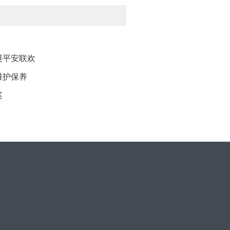
诞平安联欢
维护保养
案