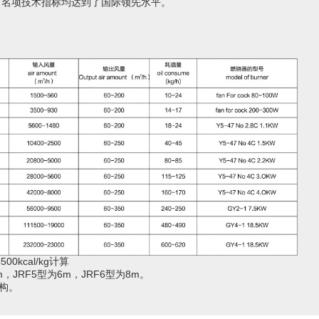
。名项技术指标均达到了国际领先水平。
500kcal/kg
计算
m
，
JRF5
型为
6m
，
JRF6
型为
8m
。
构。