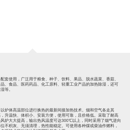
套使用，广泛用于粮食、种子、饮料、果品、脱水蔬菜、香菇、
产品、食品、医药药品、化工原料、轻重工业产品的加热除湿，还可
除湿等。
炉体高温部位进行换热的最新间接加热技术。烟和空气各走其
高，升温快、体积小、安装方便，使用可靠，且价格低。采取了耐高
热风炉大大提高，输出热风温度可达
300℃
以上，同时采用了烟气逆向
部位不积灰、无须清理，热性能稳定。可使用各种煤或柴油作燃料，