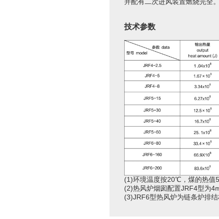
并配有二次进风装置燃烧完全
技术参数
(
1
)环境温度按
20℃
，煤的热值
5
(
2
)热风炉烟囱配置
JRF4
型为
4
(
3
)
JRF6
型热风炉为链条炉排结