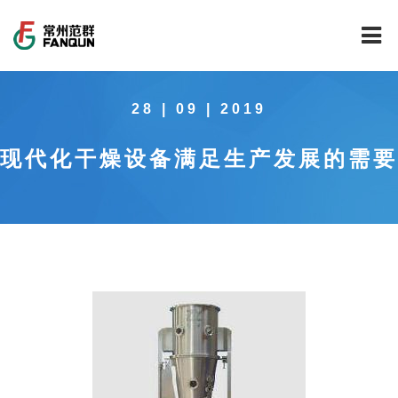
网站首页
28 | 09 | 2019
关于我们
现代化干燥设备满足生产发展的需要
干燥设备
公司介绍
工程案例
公司风貌
新能源行业锂电池专用干燥焙烧设备
技术中心
公司荣誉
载体催化剂全自动生产线系列
新能源新材料行业
新闻中心
范群文化
回转圆筒干燥焙烧系列
制药行业
工程实验室
服务中心
公司大事记
气流干燥系列
食品行业
工程技术中心
范群新闻
社会责任
喷雾干燥机系列
环保行业
质量监督技术中心
行业新闻
常见问题