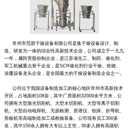
绿色发展
带式干燥焙烧系列
化工行业
技术专栏
全球契约组织成员
人才招聘
真空干燥系列
公共责任
绿色工厂
联系我们
圆盘干燥机系列
节能环保
绿色供应链
常州市范群干燥设备有限公司是集干燥设备设计、制
联系我们
桨叶式干燥系列
公益支持
造、研发为一体的综合性高新技术企业，公司成立于一九九
一年，属民营股份制企业，是江苏省化工、制药、催化剂、
载体干燥系列
社会责任报告
军工机械重点骨干企业，是SCR催化剂行业干燥、焙烧、
涂覆设备龙头企业，是全国最大的干燥设备制造企业之一。
滚筒干燥系列
社会责任
公司位于我国设备制造加工的核心地区常州市高新技术
沸腾干燥系列
开区，占地面积108亩，其中厂房面积32000余平方米，公
司拥有大型激光切割机、大型水切割机、大型等离子切割
烘箱干燥系列
机、大型自动电焊机、无损检测、质谱仪、刨床、折弯机、
管束干燥系列
剪板机等高端制造加工或检验装备。公司现有员工300多
名，其中150余人拥有大专以上文凭，30多人拥有高级职