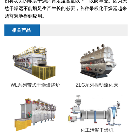
如将功劳的粮食干燥到肯定湿含量以下，以防霉变。因为天
然干燥远不能餍足生产生长的必要，各种呆板化干燥器越来
绿色发展
带式干燥焙烧系列
化工行业
技术专栏
全球契约组织成员
越普遍地得到应用。
人才招聘
真空干燥系列
公共责任
绿色工厂
相关产品
联系我们
圆盘干燥机系列
节能环保
绿色供应链
联系我们
桨叶式干燥系列
公益支持
载体干燥系列
社会责任报告
滚筒干燥系列
社会责任
WL系列带式干燥焙烧炉
ZLG系列振动流化床
沸腾干燥系列
烘箱干燥系列
管束干燥系列
化工污泥干燥机