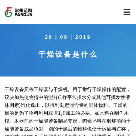
网站首页
26 | 09 | 2019
关于我们
干燥设备是什么
干燥设备
公司介绍
工程案例
公司风貌
新能源行业锂电池专用干燥焙烧设备
技术中心
公司荣誉
载体催化剂全自动生产线系列
新能源新材料行业
干燥设备又称干燥器与干燥机。用于举行干燥操作的配置，
议决加热使物猜中的湿分(1样平常指水分或其他可挥发性液
新闻中心
范群文化
回转圆筒干燥焙烧系列
制药行业
工程实验室
体因素)汽化逸出，以得到划定湿含量的固体物料。干燥的
目的是为了物料利用或进1步加工的必要。如木料在制作木
服务中心
公司大事记
气流干燥系列
食品行业
工程技术中心
范群新闻
模、木器前的干燥能警备制品变形，陶瓷坯料在煅烧前的干
燥能警备成品龟裂。别的干燥后的物料也便于运输与贮存，
社会责任
喷雾干燥机系列
环保行业
质量监督技术中心
行业新闻
常见问题