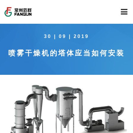
网站首页
30 | 09 | 2019
关于我们
喷雾干燥机的塔体应当如何安装
干燥设备
公司介绍
工程案例
公司风貌
新能源行业锂电池专用干燥焙烧设备
技术中心
公司荣誉
载体催化剂全自动生产线系列
新能源新材料行业
新闻中心
范群文化
回转圆筒干燥焙烧系列
制药行业
工程实验室
服务中心
公司大事记
气流干燥系列
食品行业
工程技术中心
范群新闻
社会责任
喷雾干燥机系列
环保行业
质量监督技术中心
行业新闻
常见问题