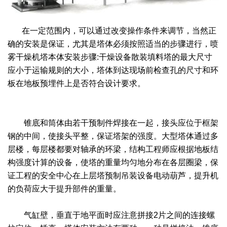
绿色发展
带式干燥焙烧系列
化工行业
技术专栏
全球契约组织成员
在一定范围内，可以通过改变操作条件来调节，当然正
人才招聘
真空干燥系列
公共责任
绿色工厂
确的安装是保证，尤其是塔体必须按照适当的步骤进行，喷
雾干燥机塔本体安装步骤:干燥设备散装填料塔的最大尺寸
联系我们
圆盘干燥机系列
节能环保
绿色供应链
应小于运输规则的大小，塔体到达现场前检查孔的尺寸和环
板在地板预埋件上是否符合设计要求。
联系我们
桨叶式干燥系列
公益支持
载体干燥系列
社会责任报告
锥底和筒体由若干预制件焊接在一起，接头应位于框架
滚筒干燥系列
社会责任
钢的中间，使接头平整，保证塔架的强度。大型塔体通过多
层楼，每层楼都要对轴承的环梁，结构工程师应根据地板结
沸腾干燥系列
构强度计算的设备，使塔的重量均匀地分布在各层圈梁，保
证工程的安全中心在上层塔预制吊装设备电动葫芦，提升机
烘箱干燥系列
的负荷应大于提升部件的重量。
管束干燥系列
气缸壁，垂直于地平面时应注意拼接2片之间的连接螺