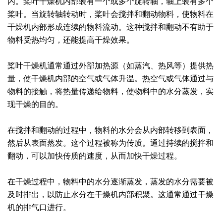
内。桨叶干燥机内部装有一个或多个旋转轴，轴上装有多个
桨叶。当旋转轴转动时，桨叶会搅拌和翻动物料，使物料在
绿色发展
带式干燥焙烧系列
化工行业
技术专栏
全球契约组织成员
干燥机内部形成连续的物料流动。这种搅拌和翻动不有助于
人才招聘
真空干燥系列
公共责任
绿色工厂
物料受热均匀，还能提高干燥效果。
联系我们
圆盘干燥机系列
节能环保
绿色供应链
桨叶干燥机通常通过外部加热源（如蒸汽、热风等）提供热
量，使干燥机内部的空气或气体升温。热空气或气体通过与
联系我们
桨叶式干燥系列
公益支持
物料的接触，将热量传递给物料，使物料中的水分蒸发，实
现干燥的目的。
载体干燥系列
社会责任报告
在搅拌和翻动的过程中，物料的水分会从内部转移到表面，
滚筒干燥系列
社会责任
然后从表面蒸发。这个过程被称为传质。通过持续的搅拌和
沸腾干燥系列
翻动，可以加快传质的速度，从而加快干燥过程。
烘箱干燥系列
在干燥过程中，物料中的水分逐渐蒸发，蒸发的水分需要被
及时排出，以防止水分在干燥机内部积聚。这通常通过干燥
管束干燥系列
机的排气口进行。