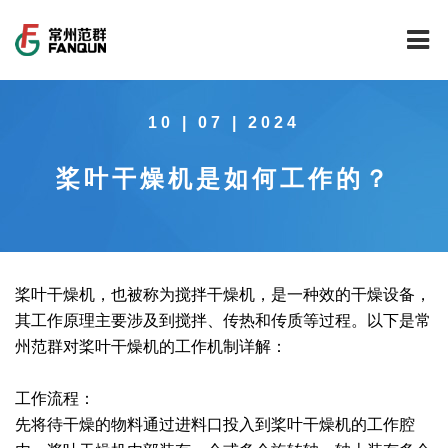
网站首页
10 | 07 | 2024
关于我们
桨叶干燥机是如何工作的？
干燥设备
公司介绍
工程案例
公司风貌
新能源行业锂电池专用干燥焙烧设备
技术中心
公司荣誉
载体催化剂全自动生产线系列
新能源新材料行业
桨叶干燥机，也被称为搅拌干燥机，是一种效的干燥设备，
其工作原理主要涉及到搅拌、传热和传质等过程。以下是常
新闻中心
范群文化
回转圆筒干燥焙烧系列
制药行业
工程实验室
州范群对桨叶干燥机的工作机制详解：
服务中心
公司大事记
气流干燥系列
食品行业
工程技术中心
范群新闻
工作流程：
先将待干燥的物料通过进料口投入到桨叶干燥机的工作腔
社会责任
喷雾干燥机系列
环保行业
质量监督技术中心
行业新闻
常见问题