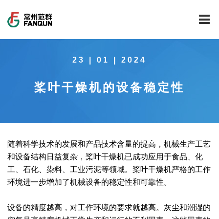
网站首页
23 | 01 | 2024
关于我们
桨叶干燥机的设备稳定性
干燥设备
公司介绍
工程案例
公司风貌
新能源行业锂电池专用干燥焙烧设备
技术中心
公司荣誉
载体催化剂全自动生产线系列
新能源新材料行业
随着科学技术的发展和产品技术含量的提高，机械生产工艺
和设备结构日益复杂，桨叶干燥机已成功应用于食品、化
新闻中心
范群文化
回转圆筒干燥焙烧系列
制药行业
工程实验室
工、石化、染料、工业污泥等领域。桨叶干燥机严格的工作
环境进一步增加了机械设备的稳定性和可靠性。
服务中心
公司大事记
气流干燥系列
食品行业
工程技术中心
范群新闻
设备的精度越高，对工作环境的要求就越高。灰尘和潮湿的
社会责任
喷雾干燥机系列
环保行业
质量监督技术中心
行业新闻
常见问题