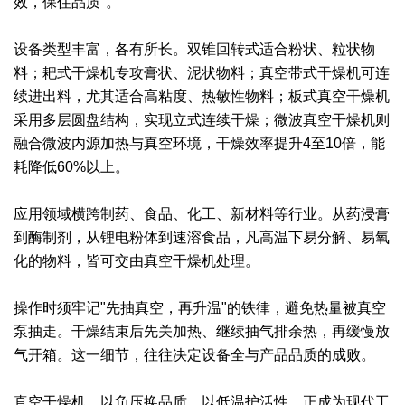
效，保住品质"。
绿色发展
带式干燥焙烧系列
化工行业
技术专栏
全球契约组织成员
设备类型丰富，各有所长。双锥回转式适合粉状、粒状物
人才招聘
真空干燥系列
公共责任
绿色工厂
料；耙式干燥机专攻膏状、泥状物料；真空带式干燥机可连
续进出料，尤其适合高粘度、热敏性物料；板式真空干燥机
联系我们
圆盘干燥机系列
节能环保
绿色供应链
采用多层圆盘结构，实现立式连续干燥；微波真空干燥机则
融合微波内源加热与真空环境，干燥效率提升4至10倍，能
联系我们
桨叶式干燥系列
公益支持
耗降低60%以上。
载体干燥系列
社会责任报告
应用领域横跨制药、食品、化工、新材料等行业。从药浸膏
到酶制剂，从锂电粉体到速溶食品，凡高温下易分解、易氧
滚筒干燥系列
社会责任
化的物料，皆可交由真空干燥机处理。
沸腾干燥系列
操作时须牢记"先抽真空，再升温"的铁律，避免热量被真空
烘箱干燥系列
泵抽走。干燥结束后先关加热、继续抽气排余热，再缓慢放
气开箱。这一细节，往往决定设备全与产品品质的成败。
管束干燥系列
真空干燥机，以负压换品质，以低温护活性，正成为现代工