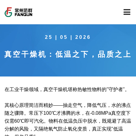
网站首页
25 | 05 | 2026
关于我们
真空干燥机：低温之下，品质之上
干燥设备
公司介绍
工程案例
公司风貌
新能源行业锂电池专用干燥焙烧设备
技术中心
公司荣誉
载体催化剂全自动生产线系列
新能源新材料行业
在工业干燥领域，真空干燥机堪称热敏性物料的"守护者"。
新闻中心
范群文化
回转圆筒干燥焙烧系列
制药行业
工程实验室
其核心原理简洁而精妙——抽走空气，降低气压，水的沸点
随之骤降。常压下100℃才沸腾的水，在-0.08MPa真空度下
服务中心
公司大事记
气流干燥系列
食品行业
工程技术中心
范群新闻
仅需60℃即可汽化。物料在低温负压中脱水，既规避了高温
分解的风险，又隔绝氧气防止氧化变质，真正实现"低温
社会责任
喷雾干燥机系列
环保行业
质量监督技术中心
行业新闻
常见问题