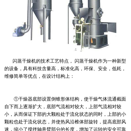
绿色发展
带式干燥焙烧系列
化工行业
技术专栏
全球契约组织成员
人才招聘
真空干燥系列
公共责任
绿色工厂
联系我们
圆盘干燥机系列
节能环保
绿色供应链
联系我们
桨叶式干燥系列
公益支持
闪蒸干燥机的技术工艺特点， 闪蒸干燥机作为一种新型
载体干燥系列
社会责任报告
的设备，具有科技含量高，标准化高，环保、安全，低耗，
维修简单等优点，在设计结构上：
滚筒干燥系列
社会责任
沸腾干燥系列
①干燥器底部设置倒锥形体结构，使干燥气体流通截面
烘箱干燥系列
自下而上逐渐扩大，底部气流相对较大，上部气流相对较
小，从而保证下部的大颗粒处于流化状态的同时，上部的小
管束干燥系列
颗粒也处于流化状态，并使热风沿椎体部旋转，提高底部风
速，缩小了搅拌轴悬臂部分的长度，增加了运转的安全可靠