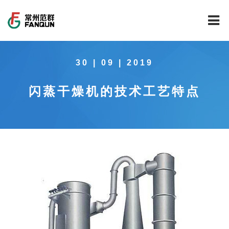
网站首页
30 | 09 | 2019
关于我们
闪蒸干燥机的技术工艺特点
干燥设备
公司介绍
工程案例
公司风貌
新能源行业锂电池专用干燥焙烧设备
技术中心
公司荣誉
载体催化剂全自动生产线系列
新能源新材料行业
新闻中心
范群文化
回转圆筒干燥焙烧系列
制药行业
工程实验室
服务中心
公司大事记
气流干燥系列
食品行业
工程技术中心
范群新闻
社会责任
喷雾干燥机系列
环保行业
质量监督技术中心
行业新闻
常见问题