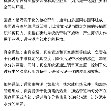
机体内部设有圆盘安装座和真空腔室，为污泥干化提供要的
空间与环境。
绿色发展
带式干燥焙烧系列
化工行业
技术专栏
全球契约组织成员
人才招聘
真空干燥系列
公共责任
绿色工厂
圆盘：是污泥干化的核心部件，通常由多层同心圆环组成，
表面设有殊的纹理或凹槽，以增加污泥与圆盘之间的接触面
联系我们
圆盘干燥机系列
节能环保
绿色供应链
积和剪切力。圆盘在驱动系统的带动下旋转，产生剪切力作
用于污泥，进污泥内部水分的释放。
联系我们
桨叶式干燥系列
公益支持
真空系统：由真空泵、真空管道和真空腔室等组成，负责在
载体干燥系列
社会责任报告
干化过程中维持定的真空度，降低污泥中水分的沸点，加速
水分的蒸发。同时，真空系统还通过调节真空度，控制干化
滚筒干燥系列
社会责任
过程中的温度和压力条件，确保污泥干化的质量和效率。
沸腾干燥系列
加热系统：通常由热源（如蒸汽、热水或电热元件）和加热
烘箱干燥系列
管道组成，负责提供干化所需的热量。加热管道均匀分布在
圆盘周围或内部，通过热传导将热量传递给污泥，进污泥中
管束干燥系列
水分的蒸发。