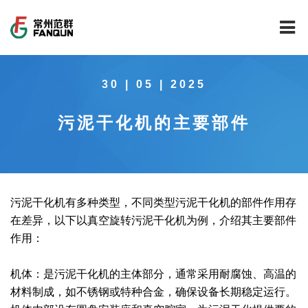
网站首页
30 | 05 | 2025
关于我们
污泥干化机的主要部件
干燥设备
公司介绍
工程案例
公司风貌
新能源行业锂电池专用干燥焙烧设备
技术中心
公司荣誉
载体催化剂全自动生产线系列
新能源新材料行业
污泥干化机有多种类型，不同类型污泥干化机的部件作用存
在差异，以下以真空旋转污泥干化机为例，介绍其主要部件
新闻中心
范群文化
回转圆筒干燥焙烧系列
制药行业
工程实验室
作用：
服务中心
公司大事记
气流干燥系列
食品行业
工程技术中心
范群新闻
机体：是污泥干化机的主体部分，通常采用耐腐蚀、高温的
材料制成，如不锈钢或特种合金，确保设备长期稳定运行。
社会责任
喷雾干燥机系列
环保行业
质量监督技术中心
行业新闻
常见问题