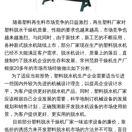
绿色发展
带式干燥焙烧系列
化工行业
技术专栏
全球契约组织成员
随着塑料再生料市场竞争的日益激烈，再生塑料厂家对
人才招聘
真空干燥系列
公共责任
绿色工厂
塑料脱水干燥机质量、性能的要求也越来越高，市场竞争也
联系我们
圆盘干燥机系列
节能环保
绿色供应链
越来越激烈。与此同时，由于新技术，新工艺的不断应用，
各种新式脱水机陆续上市，部分厂家现在生产的塑料脱水机
联系我们
桨叶式干燥系列
公益支持
已经不大能满足客户需求。脱水机设计、质量上的落后，直
接制约了脱水机企业的生存和发展。常州范群干燥机生产厂
载体干燥系列
社会责任报告
根据20多年的市场市场经验做出如下分析。
为了适应当前形势，塑料脱水机生产企业需要适当引进
滚筒干燥系列
社会责任
一些国内外较为先进的机械设计理念，以提高企业设计水
平，为客户提供更好的脱水机产品。同时，塑料脱水机厂家
沸腾干燥系列
应该根据自己企业发展的需要，科学地制订机械设备的发展
烘箱干燥系列
规划和销售计划，正确预测新开发脱水机设备的市场使用前
景，为客户提供更好、更实用的脱水机。
管束干燥系列
目前部分塑料脱水干燥机厂家一味追求设备的廉价，靠
低价的诱惑力来开发塑料脱水机市场的方法并不可取，盲目