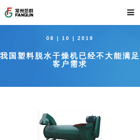
网站首页
08 | 10 | 2019
关于我们
我国塑料脱水干燥机已经不大能满足
干燥设备
公司介绍
客户需求
工程案例
公司风貌
新能源行业锂电池专用干燥焙烧设备
技术中心
公司荣誉
载体催化剂全自动生产线系列
新能源新材料行业
新闻中心
范群文化
回转圆筒干燥焙烧系列
制药行业
工程实验室
服务中心
公司大事记
气流干燥系列
食品行业
工程技术中心
范群新闻
社会责任
喷雾干燥机系列
环保行业
质量监督技术中心
行业新闻
常见问题