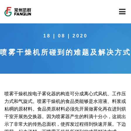
网站首页
18 | 08 | 2020
关于我们
喷雾干燥机所碰到的难题及解决方式
干燥设备
公司介绍
工程案例
公司风貌
新能源行业锂电池专用干燥焙烧设备
技术中心
公司荣誉
载体催化剂全自动生产线系列
新能源新材料行业
喷雾干燥机按电子雾化器的构造可分成离心式风机、工作压
新闻中心
范群文化
回转圆筒干燥焙烧系列
制药行业
工程实验室
力式和气旋式。喷雾干燥机的食品类能够是水溶液、料浆或
粘稠的原材料。食品类原材料必须先开展做雾化再在进到烘
服务中心
公司大事记
气流干燥系列
食品行业
工程技术中心
范群新闻
干室开展热交换器。因为喷雾器产生的料滴十分小，这就出
示了非常大的传热总面积，使挥发过程得到快速开展。下边
社会责任
喷雾干燥机系列
环保行业
质量监督技术中心
行业新闻
常见问题