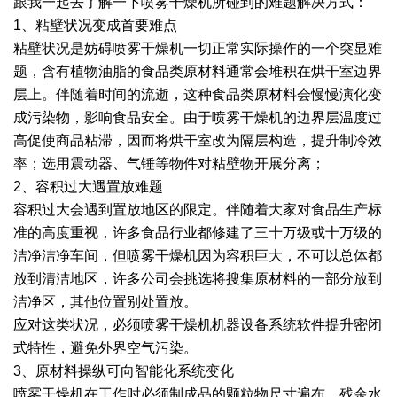
跟我一起去了解一下喷雾干燥机所碰到的难题解决方式：
1、粘壁状况变成首要难点
绿色发展
带式干燥焙烧系列
化工行业
技术专栏
全球契约组织成员
粘壁状况是妨碍喷雾干燥机一切正常实际操作的一个突显难
人才招聘
真空干燥系列
公共责任
绿色工厂
题，含有植物油脂的食品类原材料通常会堆积在烘干室边界
层上。伴随着时间的流逝，这种食品类原材料会慢慢演化变
联系我们
圆盘干燥机系列
节能环保
绿色供应链
成污染物，影响食品安全。由于喷雾干燥机的边界层温度过
高促使商品粘滞，因而将烘干室改为隔层构造，提升制冷效
联系我们
桨叶式干燥系列
公益支持
率；选用震动器、气锤等物件对粘壁物开展分离；
2、容积过大遇置放难题
载体干燥系列
社会责任报告
容积过大会遇到置放地区的限定。伴随着大家对食品生产标
准的高度重视，许多食品行业都修建了三十万级或十万级的
滚筒干燥系列
社会责任
洁净洁净车间，但喷雾干燥机因为容积巨大，不可以总体都
沸腾干燥系列
放到清洁地区，许多公司会挑选将搜集原材料的一部分放到
洁净区，其他位置别处置放。
烘箱干燥系列
应对这类状况，必须喷雾干燥机机器设备系统软件提升密闭
式特性，避免外界空气污染。
管束干燥系列
3、原材料操纵可向智能化系统变化
喷雾干燥机在工作时必须制成品的颗粒物尺寸遍布、残余水