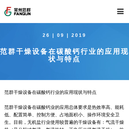
网站首页
26 | 09 | 2019
关于我们
范群干燥设备在碳酸钙行业的应用现
干燥设备
公司介绍
状与特点
工程案例
公司风貌
新能源行业锂电池专用干燥焙烧设备
技术中心
公司荣誉
载体催化剂全自动生产线系列
新能源新材料行业
范群干燥设备在碳酸钙行业的应用现状与特点
新闻中心
范群文化
回转圆筒干燥焙烧系列
制药行业
工程实验室
范群干燥设备在碳酸钙业的应用总体要求是热效率高、能耗
服务中心
公司大事记
气流干燥系列
食品行业
工程技术中心
范群新闻
低、配置简单、控制方便、占地面积小、操作环境安全卫
生。目前，无机盐行业使用较普遍的干燥设备有：气流干燥
社会责任
喷雾干燥机系列
环保行业
质量监督技术中心
行业新闻
常见问题