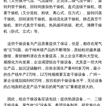
机（又分脉冲气流、气流旋转、正负压二级气流干燥）、旋
转列管干燥机、回转间接加热干燥机、盘式连续干燥机、喷
绿色发展
带式干燥焙烧系列
化工行业
技术专栏
全球契约组织成员
雾干燥机（又分造粒、粉状、离心式、压力式）、旋转闪蒸
人才招聘
真空干燥系列
公共责任
绿色工厂
干燥机、回转滚筒干燥机、振动流化床干燥机、静态真空干
燥机、浆叶式真空干燥机、热风循环烘箱、耙式、沸腾干燥
联系我们
圆盘干燥机系列
节能环保
绿色供应链
机（卧式、立式）等。
联系我们
桨叶式干燥系列
公益支持
这些干燥设备为产品质量提供了保证，但是，都存在尾气
收“尘”问题。由于纳米级产品的不断增加，原始粒径越来越
载体干燥系列
社会责任报告
微细，膏状物料潜在含水量提高，加上企业不断向大型化、
规模化方向发展，企业渴望组合干燥设备。尤其是一些大吨
滚筒干燥系列
社会责任
位产品，如沉淀碳酸钙，目前全国生产量400多万吨，最小
沸腾干燥系列
的生产线年产2万吨，12万吨规模要五套干燥设备，广州一
家企业规划搞到60万吨，按目前的干燥设备水平，无论设备
烘箱干燥系列
的占地面积还是产品干燥后的尾气收“尘”量都是很大的。
管束干燥系列
因此，组合干燥设备应该包括：提供热源设备，一、二级
干燥设备，尾气收“尘”设备等，希望设备制造、研究单位在