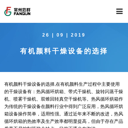
网站首页
26 | 09 | 2019
关于我们
有机颜料干燥设备的选择
干燥设备
公司介绍
工程案例
公司风貌
新能源行业锂电池专用干燥焙烧设备
技术中心
公司荣誉
载体催化剂全自动生产线系列
新能源新材料行业
有机颜料干燥设备的选择,在有机颜料生产过程中主要使用
的干燥设备有：热风循环烘箱、带式干燥机、旋转闪蒸干燥
新闻中心
范群文化
回转圆筒干燥焙烧系列
制药行业
工程实验室
机、喷雾干燥机、双锥回转真空干燥机等。热风循环烘箱作
为传统的干燥设备在颜料行业中得到广泛应用，热风循环烘
服务中心
公司大事记
气流干燥系列
食品行业
工程技术中心
范群新闻
箱设备操作简单，适用性强。通过近年来不断的改进，热风
循环烘箱的热效率及生产效率都明显提高，但由于存在产品
社会责任
喷雾干燥机系列
环保行业
质量监督技术中心
行业新闻
常见问题