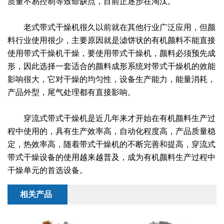
质量不易控制等致命缺点，目前正逐步在淘汰。
绿色发展
带式干燥焙烧系列
化工行业
技术专栏
全球契约组织成员
老式带式干燥机很久以前就在其他行业广泛应用，但颜
人才招聘
真空干燥系列
公共责任
绿色工厂
料行业使用很少，主要原因就是滤饼状的有机颜料不能直接
使用带式干燥机干燥，要使用带式干燥机，颜料必须预先成
联系我们
圆盘干燥机系列
节能环保
绿色供应链
形，因此选择一套适合的颜料成形系统对带式干燥机的效能
影响很大，它对干燥的均匀性，设备生产能力，能量消耗，
联系我们
桨叶式干燥系列
公益支持
产品外型，尾气处理都有直接影响。
载体干燥系列
社会责任报告
穿流式带式干燥机是近几年来才开始在有机颜料生产过
程中使用的，具有生产效率高，自动化程度高，产品质量稳
滚筒干燥系列
社会责任
定，热效率高，随着带式干燥机的不断完善和提高，穿流式
沸腾干燥系列
带式干燥设备的使用越来越普及，成为有机颜料生产过程中
干燥单元的首选设备。
烘箱干燥系列
相关产品
管束干燥系列