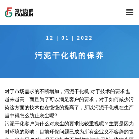
网站首页
12 | 01 | 2022
关于我们
污泥干化机的保养
干燥设备
公司介绍
工程案例
公司风貌
新能源行业锂电池专用干燥焙烧设备
技术中心
公司荣誉
载体催化剂全自动生产线系列
新能源新材料行业
对于市场需求的不断增加，污泥干化机 对于技术的要求也
越来越高，而且为了可以满足客户的要求，对于如何减少污
新闻中心
范群文化
回转圆筒干燥焙烧系列
制药行业
工程实验室
染这方面的技术也在慢慢的提高了，所以污泥干化机在生产
当中得怎么防止灰尘呢?
服务中心
公司大事记
气流干燥系列
食品行业
工程技术中心
范群新闻
污泥干化客户为什么对灰尘的要求比较重视呢？主要是因为
对环境的影响：目前环保问题已成为所有企业义不容辞的责
社会责任
喷雾干燥机系列
环保行业
质量监督技术中心
行业新闻
常见问题