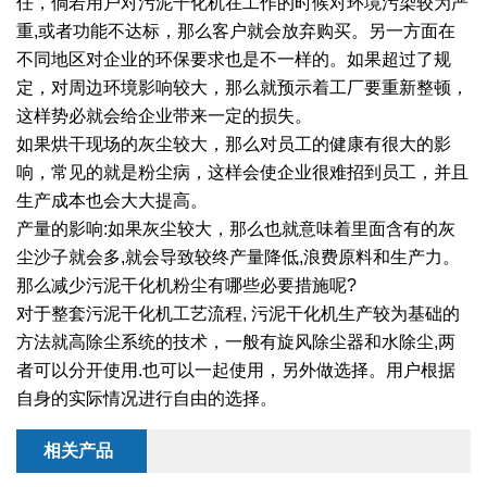
任，倘若用户对污泥干化机在工作的时候对环境污染较为严
重,或者功能不达标，那么客户就会放弃购买。另一方面在
绿色发展
带式干燥焙烧系列
化工行业
技术专栏
全球契约组织成员
不同地区对企业的环保要求也是不一样的。如果超过了规
人才招聘
真空干燥系列
公共责任
绿色工厂
定，对周边环境影响较大，那么就预示着工厂要重新整顿，
这样势必就会给企业带来一定的损失。
联系我们
圆盘干燥机系列
节能环保
绿色供应链
如果烘干现场的灰尘较大，那么对员工的健康有很大的影
响，常见的就是粉尘病，这样会使企业很难招到员工，并且
联系我们
桨叶式干燥系列
公益支持
生产成本也会大大提高。
产量的影响:如果灰尘较大，那么也就意味着里面含有的灰
载体干燥系列
社会责任报告
尘沙子就会多,就会导致较终产量降低,浪费原料和生产力。
那么减少污泥干化机粉尘有哪些必要措施呢?
滚筒干燥系列
社会责任
对于整套污泥干化机工艺流程, 污泥干化机生产较为基础的
沸腾干燥系列
方法就高除尘系统的技术，一般有旋风除尘器和水除尘,两
者可以分开使用.也可以一起使用，另外做选择。用户根据
烘箱干燥系列
自身的实际情况进行自由的选择。
管束干燥系列
相关产品