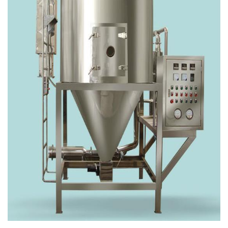
绿色发展
带式干燥焙烧系列
化工行业
技术专栏
全球契约组织成员
人才招聘
真空干燥系列
公共责任
绿色工厂
联系我们
圆盘干燥机系列
节能环保
绿色供应链
联系我们
桨叶式干燥系列
公益支持
载体干燥系列
社会责任报告
滚筒干燥系列
社会责任
沸腾干燥系列
烘箱干燥系列
管束干燥系列