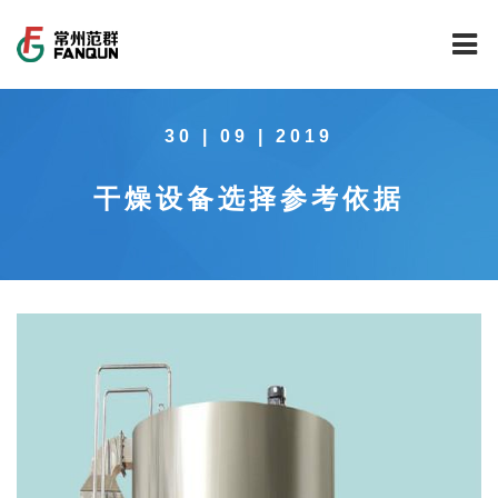
网站首页
30 | 09 | 2019
关于我们
干燥设备选择参考依据
干燥设备
公司介绍
工程案例
公司风貌
新能源行业锂电池专用干燥焙烧设备
技术中心
公司荣誉
载体催化剂全自动生产线系列
新能源新材料行业
新闻中心
范群文化
回转圆筒干燥焙烧系列
制药行业
工程实验室
服务中心
公司大事记
气流干燥系列
食品行业
工程技术中心
范群新闻
社会责任
喷雾干燥机系列
环保行业
质量监督技术中心
行业新闻
常见问题