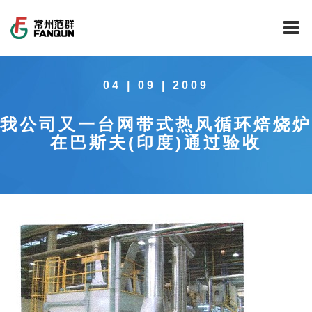
网站首页
04 | 09 | 2009
关于我们
我公司又一台网带式热风循环焙烧炉
干燥设备
公司介绍
在巴斯夫(印度)通过验收
工程案例
公司风貌
新能源行业锂电池专用干燥焙烧设备
技术中心
公司荣誉
载体催化剂全自动生产线系列
新能源新材料行业
新闻中心
范群文化
回转圆筒干燥焙烧系列
制药行业
工程实验室
服务中心
公司大事记
气流干燥系列
食品行业
工程技术中心
范群新闻
社会责任
喷雾干燥机系列
环保行业
质量监督技术中心
行业新闻
常见问题