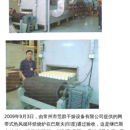
绿色发展
带式干燥焙烧系列
化工行业
技术专栏
全球契约组织成员
人才招聘
真空干燥系列
公共责任
绿色工厂
联系我们
圆盘干燥机系列
节能环保
绿色供应链
联系我们
桨叶式干燥系列
公益支持
载体干燥系列
社会责任报告
滚筒干燥系列
社会责任
沸腾干燥系列
烘箱干燥系列
2009年9月3日，由常州市范群干燥设备有限公司提供的网
管束干燥系列
带式热风循环焙烧炉在巴斯夫(印度)通过验收，这是继巴斯