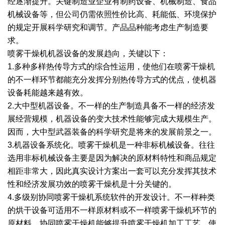
经逐渐提升。关键制造业企业有制药设备、机械制造、食品
机械设备等，但公司仍需依照性价比高、耗能低、环境保护
绿色发展
带式干燥焙烧系列
化工行业
技术专栏
全球契约组织成员
的规定开展科学研究和调节。产品品种能考虑生产制造要
人才招聘
真空干燥系列
公共责任
绿色工厂
求。
喷雾干燥机机器设备的发展趋向，关键以下：
联系我们
圆盘干燥机系列
节能环保
绿色供应链
1.多种多样热传导方式的综合性运用，使他们在喷雾干燥机
的不一样环节都能充分发挥分别热传导方式的优点，使机器
联系我们
桨叶式干燥系列
公益支持
设备耗能越来越有效。
2.大中型机器设备。不一样的生产制造具备不一样的经济发
载体干燥系列
社会责任报告
展经营规模，机器设备的变大技术性能够完成大规模生产。
因而，大中型武器装备的科学研究是将来的发展前景之一。
滚筒干燥系列
社会责任
3.机器设备系统化。喷雾干燥机是一种非标机械设备。往往
沸腾干燥系列
选用非标机械设备主要是因为解决的原材料特性和商品规定
相距非常大，因此真实设计方案出一套可以充分发挥其技术
烘箱干燥系列
性和经济发展功效的喷雾干燥机是十分关键的。
4.多级别协同喷雾干燥机系统软件的开发设计。不一样种类
管束干燥系列
的烘干设备可适用不一样原材料或不一样喷雾干燥机环节的
原材料。协同喷雾干燥机能够提升喷雾干燥机加工工艺，使