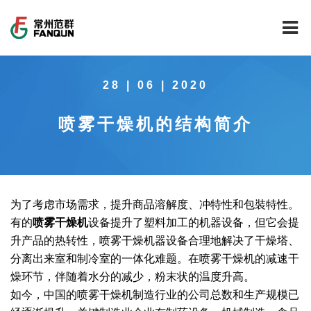
网站首页
28 | 06 | 2020
关于我们
喷雾干燥机的结构简介
干燥设备
公司介绍
工程案例
公司风貌
新能源行业锂电池专用干燥焙烧设备
技术中心
公司荣誉
载体催化剂全自动生产线系列
新能源新材料行业
为了考虑市场需求，提升商品溶解度、冲特性和包裝特性。
有的
喷雾干燥机
设备提升了塑料加工的机器设备，但它会提
新闻中心
范群文化
回转圆筒干燥焙烧系列
制药行业
工程实验室
升产品的热转性，喷雾干燥机器设备合理地解决了干燥塔、
分离出来室和制冷室的一体化难题。在喷雾干燥机的减速干
服务中心
公司大事记
气流干燥系列
食品行业
工程技术中心
范群新闻
燥环节，伴随着水分的减少，粉末状的温度升高。
如今，中国的喷雾干燥机制造行业的公司总数和生产规模已
社会责任
喷雾干燥机系列
环保行业
质量监督技术中心
行业新闻
常见问题