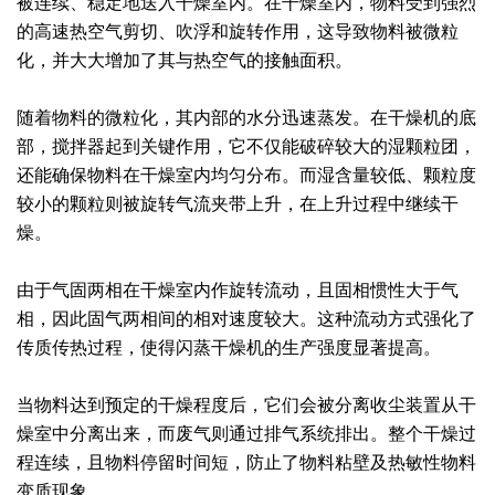
被连续、稳定地送入干燥室内。在干燥室内，物料受到强烈
的高速热空气剪切、吹浮和旋转作用，这导致物料被微粒
绿色发展
带式干燥焙烧系列
化工行业
技术专栏
全球契约组织成员
化，并大大增加了其与热空气的接触面积。
人才招聘
真空干燥系列
公共责任
绿色工厂
随着物料的微粒化，其内部的水分迅速蒸发。在干燥机的底
联系我们
圆盘干燥机系列
节能环保
绿色供应链
部，搅拌器起到关键作用，它不仅能破碎较大的湿颗粒团，
还能确保物料在干燥室内均匀分布。而湿含量较低、颗粒度
联系我们
桨叶式干燥系列
公益支持
较小的颗粒则被旋转气流夹带上升，在上升过程中继续干
燥。
载体干燥系列
社会责任报告
由于气固两相在干燥室内作旋转流动，且固相惯性大于气
滚筒干燥系列
社会责任
相，因此固气两相间的相对速度较大。这种流动方式强化了
沸腾干燥系列
传质传热过程，使得闪蒸干燥机的生产强度显著提高。
烘箱干燥系列
当物料达到预定的干燥程度后，它们会被分离收尘装置从干
燥室中分离出来，而废气则通过排气系统排出。整个干燥过
管束干燥系列
程连续，且物料停留时间短，防止了物料粘壁及热敏性物料
变质现象。