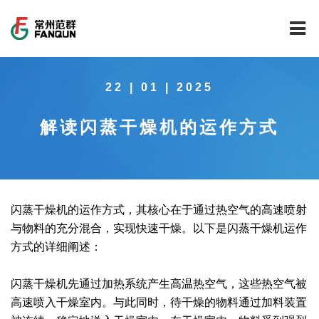
网站首页
22 | 01 | 2025
关于我们
解读闪蒸干燥机的运作方式
干燥设备
公司介绍
工程案例
公司风貌
新能源行业锂电池专用干燥焙烧设备
技术中心
公司荣誉
载体催化剂全自动生产线系列
新能源新材料行业
闪蒸干燥机的运作方式，其核心在于通过热空气的高速喷射
与物料的充分混合，实现快速干燥。以下是闪蒸干燥机运作
新闻中心
范群文化
回转圆筒干燥焙烧系列
制药行业
工程实验室
方式的详细阐述：
服务中心
公司大事记
气流干燥系列
食品行业
工程技术中心
范群新闻
闪蒸干燥机先通过加热系统产生高温热空气，这些热空气被
高速喷入干燥室内。与此同时，待干燥的物料通过加料装置
社会责任
喷雾干燥机系列
环保行业
质量监督技术中心
行业新闻
常见问题