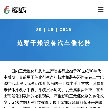
网站首页
08 | 10 | 2019
关于我们
范群干燥设备汽车催化器
干燥设备
公司介绍
工程案例
公司风貌
新能源行业锂电池专用干燥焙烧设备
技术中心
公司荣誉
载体催化剂全自动生产线系列
新能源新材料行业
国内三元催化剂及其生产装备行业始于20世纪90年代
中后期，目前用于催化剂生产的技术和装备还停留在上世纪
新闻中心
范群文化
回转圆筒干燥焙烧系列
制药行业
工程实验室
80年代水平，涂覆仍采用落后的手工或半手工方式，其催化
剂载体涂覆水平低、涂覆层不均匀、贵金属浪费严重，甚至
服务中心
公司大事记
气流干燥系列
食品行业
工程技术中心
范群新闻
出现催化剂载体的堵孔现象，严重影响三元催化剂的转化效
率，无法达到国V排放标准；预干燥和焙烧目前都还采用最
社会责任
喷雾干燥机系列
环保行业
质量监督技术中心
行业新闻
常见问题