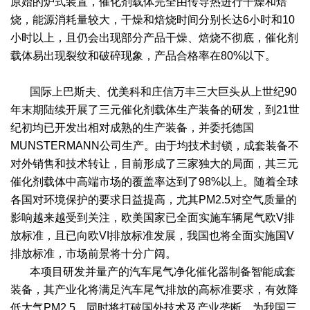
原始的炉式装置，催化剂载体完全由传导热进行干燥和焙
烧，能源消耗量较大，干燥和焙烧时间分别长达6小时和10
绿色发展
带式干燥焙烧系列
化工行业
技术专栏
全球契约组织成员
小时以上，且仍会出现部分产品干燥、焙烧不彻底，催化剂
人才招聘
真空干燥系列
公共责任
绿色工厂
载体易出现裂纹和破碎现象，产品合格率在80%以下。
联系我们
圆盘干燥机系列
节能环保
绿色供应链
国际上巴斯夫、优美科和庄信万丰三大巨头从上世纪90
年末期陆续开展了三元催化剂载体生产装备的研发，到21世
联系我们
桨叶式干燥系列
公益支持
纪初均已开发出相对成熟的生产装备，并委托德国
MUNSTERMANN公司生产。由于均技术封锁，成套装备不
载体干燥系列
社会责任报告
对外销售和技术转让，目前形成了三家独大的局面，其三元
催化剂载体中高端市场的覆盖率达到了98%以上。随着全球
滚筒干燥系列
社会责任
各国对环境保护的要求日益提高，尤其PM2.5对空气质量的
沸腾干燥系列
影响越来越受到关注，欧美国家已全面实施车辆尾气欧V排
放标准，且已向欧VI排放标准发展，我国也将全面实施国V
烘箱干燥系列
排放标准，市场前景将十分广阔。
本项目研发并量产的汽车尾气净化催化器制备智能成套
管束干燥系列
装备，其产业化将满足汽车尾气排放的高标准要求，有效降
低大气PM2.5，同时将打破国外技术及产业垄断，为我国三