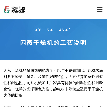
网站首页
29 | 02 | 2024
关于我们
闪蒸干燥机的工艺说明
干燥设备
公司介绍
工程案例
公司风貌
新能源行业锂电池专用干燥焙烧设备
技术中心
公司荣誉
载体催化剂全自动生产线系列
新能源新材料行业
闪蒸干燥机的耐腐蚀的能力全可以与不锈钢相比。该粉末涂
料具有坚韧、耐久、装饰性好的特点，具有优异的室外耐候
新闻中心
范群文化
回转圆筒干燥焙烧系列
制药行业
工程实验室
性和耐热性，同时机械加工厂家具有优异的耐腐蚀性和耐粉
化性、优异的光泽和色光性，静电粉末涂装全适用于干燥机
服务中心
公司大事记
气流干燥系列
食品行业
工程技术中心
范群新闻
壳体的防腐。
社会责任
喷雾干燥机系列
环保行业
质量监督技术中心
行业新闻
常见问题