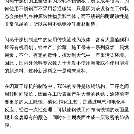
闪蒸干燥机的上盖板多为冷轧不锈钢板，所以成本很高。为
何使用不锈钢而不采用普通碳钢，只是因为该设备在工作状
绿色发展
带式干燥焙烧系列
化工行业
技术专栏
全球契约组织成员
态会接触到各种腐蚀性物质和气体，而不锈钢的耐腐蚀性是
人才招聘
真空干燥系列
公共责任
绿色工厂
非常优越的，所以采用不锈钢冷轧板材制造。
联系我们
圆盘干燥机系列
节能环保
绿色供应链
闪蒸干燥机制造中的应用传统油漆为液体，含有大量酯酮和
烃等有机溶剂，给生产、贮藏、施工带来一系列麻烦，易燃
联系我们
桨叶式干燥系列
公益支持
易爆，不全。有定的毒性，挥发到大气中，严重污染环境。
因此，国内外涂料专家致力于开发不使用溶液或不使用溶液
载体干燥系列
社会责任报告
的新涂料。这种新涂料之一是粉末涂料。
滚筒干燥系列
社会责任
在闪蒸干燥机的制造中，70%的零件是碳钢结构。工序之间
沸腾干燥系列
周转时间较长，因而在工段表面产生大量的铁锈，涂装前需
要更多的人工除锈。磷化-钝化工艺，是通过电气和电化学
烘箱干燥系列
反应，经过一次性处理，可以使钢铁工件布满铁锈的表面呈
现出金属原有的颜色，同时在金属表面生成一层致密的防锈
管束干燥系列
膜。