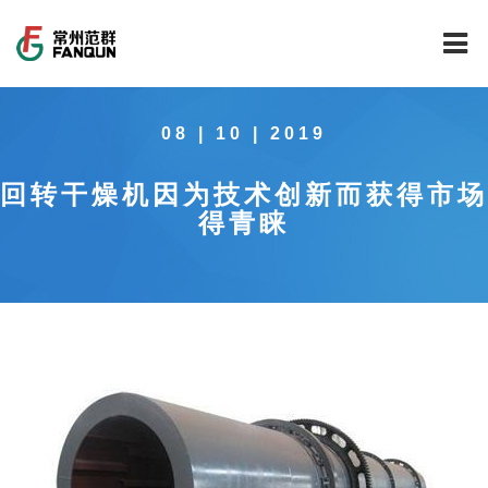
网站首页
08 | 10 | 2019
关于我们
回转干燥机因为技术创新而获得市场
干燥设备
公司介绍
得青睐
工程案例
公司风貌
新能源行业锂电池专用干燥焙烧设备
技术中心
公司荣誉
载体催化剂全自动生产线系列
新能源新材料行业
新闻中心
范群文化
回转圆筒干燥焙烧系列
制药行业
工程实验室
服务中心
公司大事记
气流干燥系列
食品行业
工程技术中心
范群新闻
社会责任
喷雾干燥机系列
环保行业
质量监督技术中心
行业新闻
常见问题