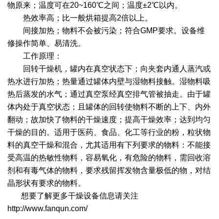
干燥配套装置
物原来；温度可在20~160℃之间；温度±2℃以内。
热效率高；比一般烘箱提高2倍以上。
间接加热；物料不会被污染；符合GMP要求。设备维
修操作简单、易清洗。
工作原理：
回转干燥机，罐内在真空状态下；向夹套内通人蒸汽或
热水进行加热；热量通过罐体内壁与湿物料接触。湿物料吸
热后蒸发的水气；通过真空泵经真空排气管被抽走。由于罐
体内处于真空状态；且罐体的回转使物料不断的上下、内外
翻动；故加快了物料的干燥速度；提高干燥效率；达到均匀
干燥的目的。适用于医药、食品、化工等行业的粉，粒状物
料的真空干燥和混合，尤其适用有下列要求的物料：不能接
受高温的热敏性物料，容易氧化，有危险的物料，需回收溶
剂和有毒气体的物料，要求残留挥发物含量极低的物，对结
晶形状有要求的物料。
想要了解更多干燥设备信息请关注
http://www.fanqun.com/