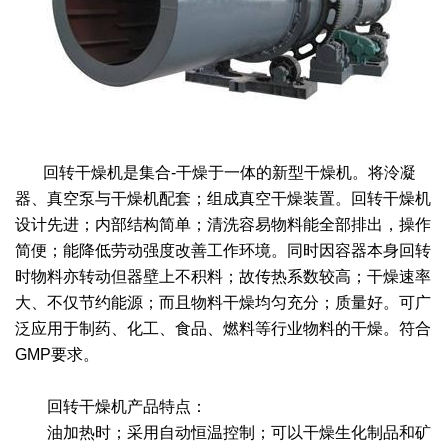
绿色发展
带式干燥焙烧系列
化工行业
技术专栏
全球契约组织成员
人才招聘
真空干燥系列
公共责任
绿色工厂
联系我们
圆盘干燥机系列
节能环保
绿色供应链
联系我们
桨叶式干燥系列
公益支持
回转干燥机是集合-干燥于一体的新型干燥机。将泠凝
器、真空泵与干燥机配套；组成真空干燥装置。回转干燥机
载体干燥系列
社会责任报告
设计先进；内部结构简单；清洗容易物料能全部排出，操作
简便；能降低劳动强度改善工作环境。同时因容器本身回转
滚筒干燥系列
社会责任
时物料亦转动但器壁上不积料；故传热系数较高；干燥速率
大、不仅节约能源；而且物料干燥均匀充分；质量好。可广
沸腾干燥系列
泛应用于制药、化工、食品、燃料等行业物料的干燥。符合
GMP要求。
烘箱干燥系列
回转干燥机产品特点：
管束干燥系列
油加热时；采用自动恒温控制；可以干燥生化制品和矿