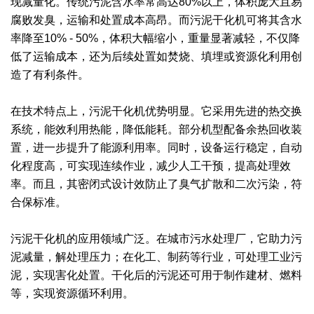
现减量化。传统污泥含水率常高达80%以上，体积庞大且易
腐败发臭，运输和处置成本高昂。而污泥干化机可将其含水
绿色发展
带式干燥焙烧系列
化工行业
技术专栏
全球契约组织成员
率降至10% - 50%，体积大幅缩小，重量显著减轻，不仅降
人才招聘
真空干燥系列
公共责任
绿色工厂
低了运输成本，还为后续处置如焚烧、填埋或资源化利用创
造了有利条件。
联系我们
圆盘干燥机系列
节能环保
绿色供应链
在技术特点上，污泥干化机优势明显。它采用先进的热交换
联系我们
桨叶式干燥系列
公益支持
系统，能效利用热能，降低能耗。部分机型配备余热回收装
置，进一步提升了能源利用率。同时，设备运行稳定，自动
载体干燥系列
社会责任报告
化程度高，可实现连续作业，减少人工干预，提高处理效
率。而且，其密闭式设计效防止了臭气扩散和二次污染，符
滚筒干燥系列
社会责任
合保标准。
沸腾干燥系列
污泥干化机的应用领域广泛。在城市污水处理厂，它助力污
烘箱干燥系列
泥减量，解处理压力；在化工、制药等行业，可处理工业污
泥，实现害化处置。干化后的污泥还可用于制作建材、燃料
管束干燥系列
等，实现资源循环利用。