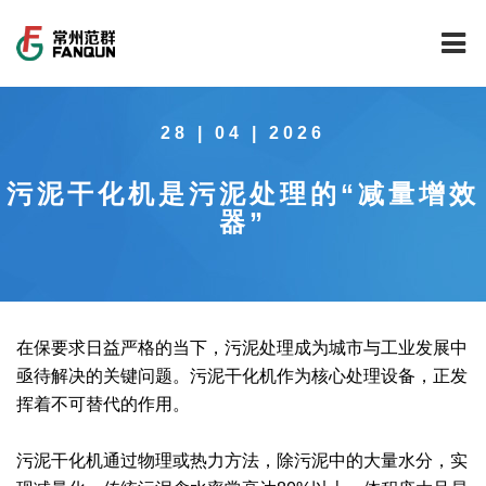
网站首页
28 | 04 | 2026
关于我们
污泥干化机是污泥处理的“减量增效
干燥设备
公司介绍
器”
工程案例
公司风貌
新能源行业锂电池专用干燥焙烧设备
技术中心
公司荣誉
载体催化剂全自动生产线系列
新能源新材料行业
在保要求日益严格的当下，污泥处理成为城市与工业发展中
新闻中心
范群文化
回转圆筒干燥焙烧系列
制药行业
工程实验室
亟待解决的关键问题。污泥干化机作为核心处理设备，正发
挥着不可替代的作用。
服务中心
公司大事记
气流干燥系列
食品行业
工程技术中心
范群新闻
污泥干化机通过物理或热力方法，除污泥中的大量水分，实
社会责任
喷雾干燥机系列
环保行业
质量监督技术中心
行业新闻
常见问题