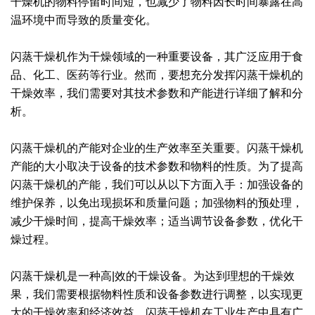
干燥机的物料停留时间短，也减少了物料因长时间暴露在高
温环境中而导致的质量变化。
绿色发展
带式干燥焙烧系列
化工行业
技术专栏
全球契约组织成员
人才招聘
真空干燥系列
公共责任
绿色工厂
闪蒸干燥机作为干燥领域的一种重要设备，其广泛应用于食
品、化工、医药等行业。然而，要想充分发挥闪蒸干燥机的
联系我们
圆盘干燥机系列
节能环保
绿色供应链
干燥效率，我们需要对其技术参数和产能进行详细了解和分
析。
联系我们
桨叶式干燥系列
公益支持
闪蒸干燥机的产能对企业的生产效率至关重要。闪蒸干燥机
载体干燥系列
社会责任报告
产能的大小取决于设备的技术参数和物料的性质。为了提高
闪蒸干燥机的产能，我们可以从以下方面入手：加强设备的
滚筒干燥系列
社会责任
维护保养，以免出现损坏和质量问题；加强物料的预处理，
沸腾干燥系列
减少干燥时间，提高干燥效率；适当调节设备参数，优化干
燥过程。
烘箱干燥系列
闪蒸干燥机是一种高|效的干燥设备。为达到理想的干燥效
管束干燥系列
果，我们需要根据物料性质和设备参数进行调整，以实现更
大的干燥效率和经济效益。闪蒸干燥机在工业生产中具有广