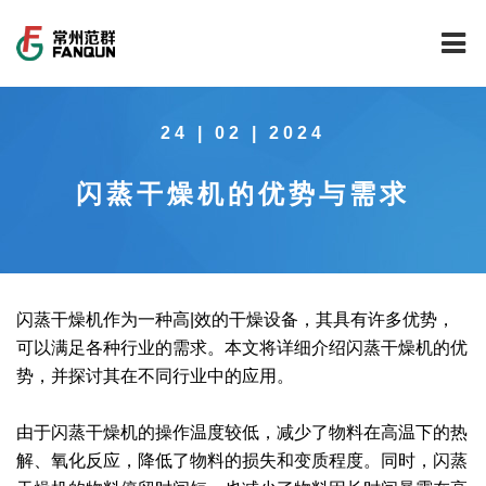
网站首页
24 | 02 | 2024
关于我们
闪蒸干燥机的优势与需求
干燥设备
公司介绍
工程案例
公司风貌
新能源行业锂电池专用干燥焙烧设备
技术中心
公司荣誉
载体催化剂全自动生产线系列
新能源新材料行业
闪蒸干燥机作为一种高|效的干燥设备，其具有许多优势，
可以满足各种行业的需求。本文将详细介绍闪蒸干燥机的优
新闻中心
范群文化
回转圆筒干燥焙烧系列
制药行业
工程实验室
势，并探讨其在不同行业中的应用。
服务中心
公司大事记
气流干燥系列
食品行业
工程技术中心
范群新闻
由于闪蒸干燥机的操作温度较低，减少了物料在高温下的热
解、氧化反应，降低了物料的损失和变质程度。同时，闪蒸
社会责任
喷雾干燥机系列
环保行业
质量监督技术中心
行业新闻
常见问题