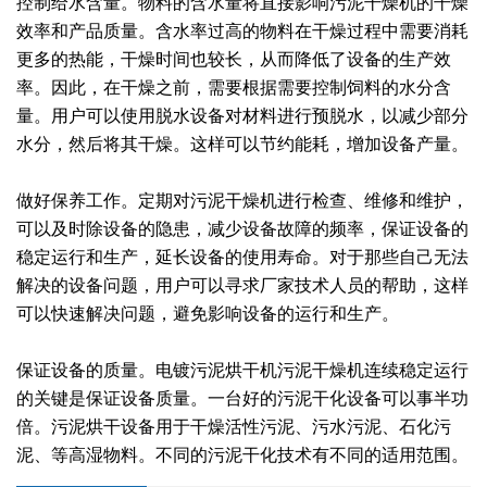
控制给水含量。物料的含水量将直接影响污泥干燥机的干燥
效率和产品质量。含水率过高的物料在干燥过程中需要消耗
绿色发展
带式干燥焙烧系列
化工行业
技术专栏
全球契约组织成员
更多的热能，干燥时间也较长，从而降低了设备的生产效
人才招聘
真空干燥系列
公共责任
绿色工厂
率。因此，在干燥之前，需要根据需要控制饲料的水分含
量。用户可以使用脱水设备对材料进行预脱水，以减少部分
联系我们
圆盘干燥机系列
节能环保
绿色供应链
水分，然后将其干燥。这样可以节约能耗，增加设备产量。
联系我们
桨叶式干燥系列
公益支持
做好保养工作。定期对污泥干燥机进行检查、维修和维护，
可以及时除设备的隐患，减少设备故障的频率，保证设备的
载体干燥系列
社会责任报告
稳定运行和生产，延长设备的使用寿命。对于那些自己无法
解决的设备问题，用户可以寻求厂家技术人员的帮助，这样
滚筒干燥系列
社会责任
可以快速解决问题，避免影响设备的运行和生产。
沸腾干燥系列
保证设备的质量。电镀污泥烘干机污泥干燥机连续稳定运行
烘箱干燥系列
的关键是保证设备质量。一台好的污泥干化设备可以事半功
倍。污泥烘干设备用于干燥活性污泥、污水污泥、石化污
管束干燥系列
泥、等高湿物料。不同的污泥干化技术有不同的适用范围。