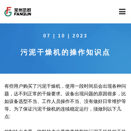
网站首页
07 | 10 | 2023
关于我们
​污泥干燥机的操作知识点
干燥设备
公司介绍
工程案例
公司风貌
新能源行业锂电池专用干燥焙烧设备
技术中心
公司荣誉
载体催化剂全自动生产线系列
新能源新材料行业
有些用户购买了污泥干燥机，使用一段时间后会出现各种问
题，达不到正常的干燥要求。设备出现问题的原因很多，比
新闻中心
范群文化
回转圆筒干燥焙烧系列
制药行业
工程实验室
如设备选型不当、工作人员操作不当、没有做好日常维护等
等。为了保证污泥干燥机的连续稳定运行，须做到以下几
服务中心
公司大事记
气流干燥系列
食品行业
工程技术中心
范群新闻
点:
社会责任
喷雾干燥机系列
环保行业
质量监督技术中心
行业新闻
常见问题