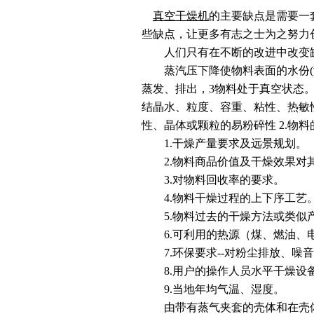
真空干燥机
的主要缺点是需要一
些缺点，让更多有志之士为之努力
人们只有在不断的改进中改变缺
蒸汽压下降使物料表面的水份(溶
蒸发、排出，3物料处于真空状态
结晶水、粒度、容重、粘性、热敏
性、晶体或颗粒的易粉碎性 2.物
1.干燥产量要求及远景规划。
2.物料商品价值及干燥效果对其
3.对物料回收率的要求。
4.物料干燥过程的上下序工艺
5.物料过去的干燥方法或类似
6.可利用的热源（煤、燃油、电
7.环保要求--对粉尘排放、噪音
8.用户的操作人员水平干燥设
9.当地年均气温、湿度。
由带有蒸气夹套的壳体和在壳体内