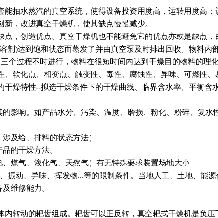
套能抽水蒸汽的真空系统，使得设备投资用度高，运转用度高；
创新，改进真空干燥机，使其缺点慢慢减少。
点，创造优点。真空干燥机也不能避免它的优点亦或是缺点，
剂)达到饱和状态而蒸发了并由真空泵及时排出回收。物料内部
。三个过程不时进行，物料在很短时间内达到干燥目的物料的理化
性、软化点、相变点、触变性、毒性、腐蚀性、异味、可燃性、
料的干燥特性--拟选干燥条件下的干燥曲线、临界含水率、平衡含
的影响。如产品水分、污染、温度、磨损、粉化、粉碎、复水性.
。涉及给、排料的状态方法）
产品的干燥方法。
、煤气、液化气、天然气）有无特殊要求装置场地大小
、振动、异味、挥发物...等的限制条件。当地人工、土地、能源
备及维修能力。
转动的耙齿组成。耙齿可以正反转，真空耙式干燥机是负压下进行