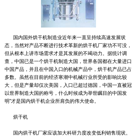
绿色发展
带式干燥焙烧系列
化工行业
技术专栏
全球契约组织成员
人才招聘
真空干燥系列
公共责任
绿色工厂
国内国外烘干机制造业近年来一直呈持续高速发展状
联系我们
圆盘干燥机系列
节能环保
绿色供应链
态，当然对产品不断进行技术革新的烘干机厂家功不可没，
联系我们
桨叶式干燥系列
公益支持
但从根本上讲市场需求才是其发展的不竭动力。据统计调
查，中国已是一个烘干机制造大国，世界各国都在大量进口
载体干燥系列
社会责任报告
中国产品，并且在中国入口的机械产品中，烘干机产品已占
多数。虽然在目前的经济寒潮中机械行业所受的影响比较
滚筒干燥系列
社会责任
大，但是产量却仅次美国，入口已超过德国，中国一直被冠
以世界制造大国的称号，什么时候成为举世瞩目的中国发
沸腾干燥系列
明”才是国内烘干机企业所肩负的伟大使命。
烘箱干燥系列
烘干机
管束干燥系列
国内烘干机厂家应该加大科研力度改变低利销售现状。