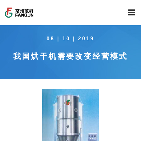
网站首页
08 | 10 | 2019
关于我们
我国烘干机需要改变经营模式
干燥设备
公司介绍
工程案例
公司风貌
新能源行业锂电池专用干燥焙烧设备
技术中心
公司荣誉
载体催化剂全自动生产线系列
新能源新材料行业
新闻中心
范群文化
回转圆筒干燥焙烧系列
制药行业
工程实验室
服务中心
公司大事记
气流干燥系列
食品行业
工程技术中心
范群新闻
社会责任
喷雾干燥机系列
环保行业
质量监督技术中心
行业新闻
常见问题