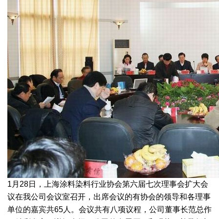
绿色发展
带式干燥焙烧系列
化工行业
技术专栏
全球契约组织成员
人才招聘
真空干燥系列
公共责任
绿色工厂
联系我们
圆盘干燥机系列
节能环保
绿色供应链
联系我们
桨叶式干燥系列
公益支持
载体干燥系列
社会责任报告
滚筒干燥系列
社会责任
沸腾干燥系列
烘箱干燥系列
1月28日，上海涂料染料行业协会第六届七次理事会扩大会
议在我公司会议室召开，出席会议的有协会的领导和各理事
管束干燥系列
单位的嘉宾共65人。会议共有八项议程，公司董事长范总作