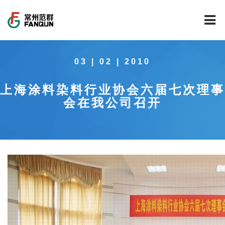
网站首页
03 | 02 | 2010
关于我们
上海涂料染料行业协会六届七次理事
干燥设备
公司介绍
会在我公司召开
工程案例
公司风貌
新能源行业锂电池专用干燥焙烧设备
技术中心
公司荣誉
载体催化剂全自动生产线系列
新能源新材料行业
新闻中心
范群文化
回转圆筒干燥焙烧系列
制药行业
工程实验室
服务中心
公司大事记
气流干燥系列
食品行业
工程技术中心
范群新闻
社会责任
喷雾干燥机系列
环保行业
质量监督技术中心
行业新闻
常见问题