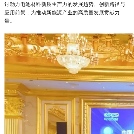
讨动力电池材料新质生产力的发展趋势、创新路径与
绿色发展
带式干燥焙烧系列
化工行业
技术专栏
全球契约组织成员
应用前景，为推动新能源产业的高质量发展贡献力
量。
人才招聘
真空干燥系列
公共责任
绿色工厂
联系我们
圆盘干燥机系列
节能环保
绿色供应链
联系我们
桨叶式干燥系列
公益支持
载体干燥系列
社会责任报告
滚筒干燥系列
社会责任
沸腾干燥系列
烘箱干燥系列
管束干燥系列