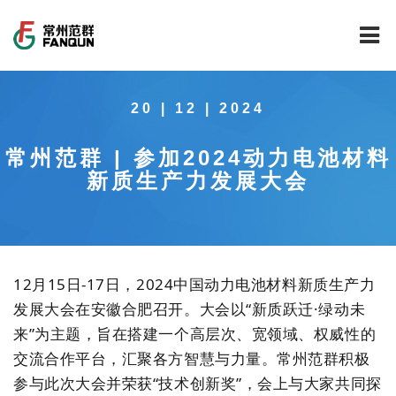
网站首页
20 | 12 | 2024
关于我们
常州范群 | 参加2024动力电池材料
干燥设备
公司介绍
新质生产力发展大会
工程案例
公司风貌
新能源行业锂电池专用干燥焙烧设备
技术中心
公司荣誉
载体催化剂全自动生产线系列
新能源新材料行业
12月15日-17日，2024中国动力电池材料新质生产力
新闻中心
范群文化
回转圆筒干燥焙烧系列
制药行业
工程实验室
发展大会在安徽合肥召开。大会以“新质跃迁·绿动未
来”为主题，旨在搭建一个高层次、宽领域、权威性的
服务中心
公司大事记
气流干燥系列
食品行业
工程技术中心
范群新闻
交流合作平台，汇聚各方智慧与力量。常州范群积极
参与此次大会并荣获“技术创新奖”，会上与大家共同探
社会责任
喷雾干燥机系列
环保行业
质量监督技术中心
行业新闻
常见问题