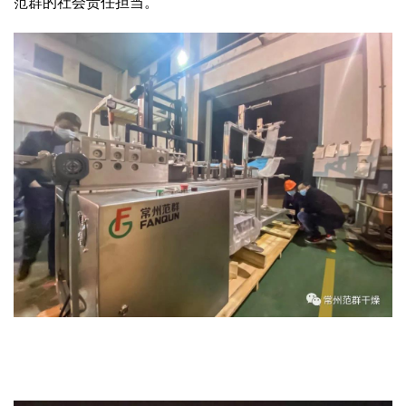
范群的社会责任担当。
绿色发展
带式干燥焙烧系列
化工行业
技术专栏
全球契约组织成员
人才招聘
真空干燥系列
公共责任
绿色工厂
联系我们
圆盘干燥机系列
节能环保
绿色供应链
联系我们
桨叶式干燥系列
公益支持
载体干燥系列
社会责任报告
滚筒干燥系列
社会责任
沸腾干燥系列
烘箱干燥系列
管束干燥系列