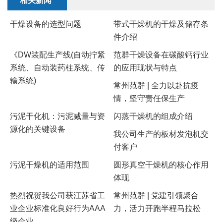
相关新闻
干燥设备的选型问题
带式干燥机的干燥及储存条
件介绍
《DW装配生产线(自动拧紧
范群干燥设备在碳酸钙行业
系统、自动装药柱系统、传
的应用现状与特点
输系统)
常州范群 | 全力以赴抗疫
情，坚守责任保生产
污泥干化机：污泥减量与资
​闪蒸干燥机的组成介绍
源化的关键设备
我公司生产的板材发泡机交
付客户
​污泥干燥机的适用范围
圆形真空干燥机的核心作用
体现
热烈祝贺我公司获江苏省工
常州范群 | 党建引领聚合
业企业标准化良好行为AAA
力，活力开跑半程马拉松
级企业