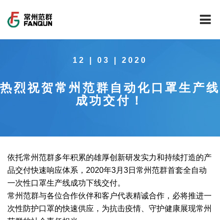
网站首页
12 | 03 | 2020
关于我们
热烈祝贺常州范群自动化口罩生产线
干燥设备
公司介绍
成功交付！
工程案例
公司风貌
新能源行业锂电池专用干燥焙烧设备
技术中心
公司荣誉
载体催化剂全自动生产线系列
新能源新材料行业
依托常州范群多年积累的雄厚创新研发实力和持续打造的产
新闻中心
范群文化
回转圆筒干燥焙烧系列
制药行业
工程实验室
品交付快速响应体系，2020年3月3日常州范群首套全自动
一次性口罩生产线成功下线交付。
服务中心
公司大事记
气流干燥系列
食品行业
工程技术中心
范群新闻
常州范群与各位合作伙伴和客户代表精诚合作，必将推进一
次性防护口罩的快速供应，为抗击疫情、守护健康展现常州
社会责任
喷雾干燥机系列
环保行业
质量监督技术中心
行业新闻
常见问题