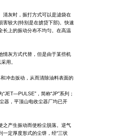
。清灰时，振打方式可以是滤袋在
害较大(特别是在掳贷下部)。快速
全长上的振动分布不均匀。在高温
他情灰方式代替，但是由于某些机
以采用。
形和冲击扳动，从而清除油料表面的
—PULSE”，简称“JP”系列；
袋收尘器，平顶山电收尘器厂均已开
使之产生振动而使粉尘脱落。逆气
到一定厚度形式的尘饼，经“三状