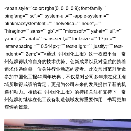
<span style="color: rgba(0, 0, 0, 0.9); font-family: "
绿色发展
带式干燥焙烧系列
化工行业
技术专栏
全球契约组织成员
pingfang="" sc",="" system-ui,="" -apple-system,=""
人才招聘
真空干燥系列
公共责任
绿色工厂
blinkmacsystemfont,="" "helvetica="" neue",=""
"hiragino="" sans="" gb",="" "microsoft="" yahei="" ui",=""
联系我们
圆盘干燥机系列
节能环保
绿色供应链
yahei",="" arial,="" sans-serif;="" font-size:="" 17px;=""
letter-spacing:="" 0.544px;="" text-align:="" justify;="" text-
联系我们
桨叶式干燥系列
公益支持
indent:="" 2em;"="">通过《中国化工报》这一权威平台，常
州范群得以将自身的技术优势、创新成果以及对品质的执着
载体干燥系列
社会责任报告
追求传递给每一位关注行业动态的读者。此次常州范群受邀
参加中国化工报40周年庆典，不仅是对公司多年来在化工领
滚筒干燥系列
社会责任
域所取得成绩的肯定，更是为公司未来的发展提供了新的机
沸腾干燥系列
遇和动力。相信在《中国化工报》的持续关注和支持下，常
州范群将继续在化工设备制造领域发挥重要作用，书写更加
烘箱干燥系列
辉煌的篇章。
管束干燥系列