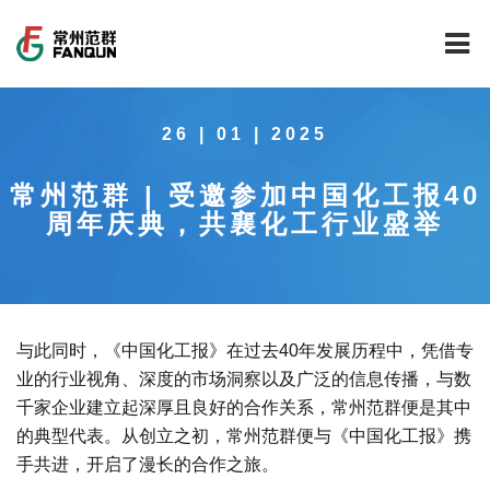
网站首页
26 | 01 | 2025
关于我们
常州范群 | 受邀参加中国化工报40
干燥设备
公司介绍
周年庆典，共襄化工行业盛举
工程案例
公司风貌
新能源行业锂电池专用干燥焙烧设备
技术中心
公司荣誉
载体催化剂全自动生产线系列
新能源新材料行业
与此同时，《中国化工报》在过去40年发展历程中，凭借专
新闻中心
范群文化
回转圆筒干燥焙烧系列
制药行业
工程实验室
业的行业视角、深度的市场洞察以及广泛的信息传播，与数
千家企业建立起深厚且良好的合作关系，常州范群便是其中
服务中心
公司大事记
气流干燥系列
食品行业
工程技术中心
范群新闻
的典型代表。从创立之初，常州范群便与《中国化工报》携
手共进，开启了漫长的合作之旅。
社会责任
喷雾干燥机系列
环保行业
质量监督技术中心
行业新闻
常见问题