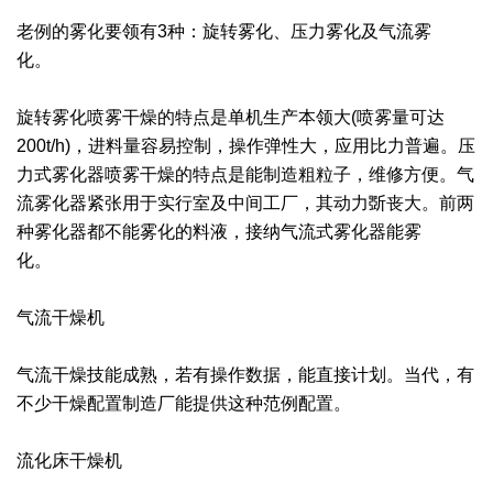
老例的雾化要领有3种：旋转雾化、压力雾化及气流雾
绿色发展
带式干燥焙烧系列
化工行业
技术专栏
全球契约组织成员
化。
人才招聘
真空干燥系列
公共责任
绿色工厂
旋转雾化喷雾干燥的特点是单机生产本领大(喷雾量可达
联系我们
圆盘干燥机系列
节能环保
绿色供应链
200t/h)，进料量容易控制，操作弹性大，应用比力普遍。压
力式雾化器喷雾干燥的特点是能制造粗粒子，维修方便。气
联系我们
桨叶式干燥系列
公益支持
流雾化器紧张用于实行室及中间工厂，其动力斲丧大。前两
种雾化器都不能雾化的料液，接纳气流式雾化器能雾
载体干燥系列
社会责任报告
化。
滚筒干燥系列
社会责任
气流干燥机
沸腾干燥系列
气流干燥技能成熟，若有操作数据，能直接计划。当代，有
烘箱干燥系列
不少干燥配置制造厂能提供这种范例配置。
管束干燥系列
流化床干燥机