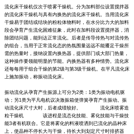
干燥配套装置
流化床干燥机仅次于喷雾干燥机。分为加料部位设置搅拌器
的流化床干燥机与具有内换热的流化床干燥机。当用流化床
干燥易于团结或结块的粉粒体物料时，在水分比力大的加料
段会孕育产生流化困难征象，此时在加料段设置搅拌器，消
除团结问题，能到达正常流化。后者是传导传热与对流传热
的组合，当用于正常流化态的热氛围量远远不能餍足干燥所
需的热量时，接纳设置内换热器，提供部门或大部门热量，
这种操作要领能明显的节能。内换热器有多种情势。流化床
还每每用于组合干燥的第2级与第3级干燥机。在平凡流化床
上施加振动，称振动流化床。
振动流化从孕育产生振源上可分为2类：1类为振动电机驱
动；另1类为平凡电机议决激振箱使弹簧孕育产生振动。振
动流化床尺寸大时，后者成绩较好。 流化床喷雾造
粒干燥机 该进程是流态化技能、雾化技能与干燥技
能3者有机联合。它是将雾化的料液喷洒到已流化的晶种床
上，使晶种不停长大与干燥，待长大到划定尺寸时排挤器