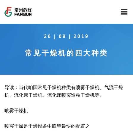
网站首页
26 | 09 | 2019
关于我们
常见干燥机的四大种类
干燥设备
公司介绍
工程案例
公司风貌
新能源行业锂电池专用干燥焙烧设备
技术中心
公司荣誉
载体催化剂全自动生产线系列
新能源新材料行业
导读：当代咱国常见干燥机种类有喷雾干燥机、气流干燥
机、流化床干燥机、流化床喷雾造粒干燥机等。
新闻中心
范群文化
回转圆筒干燥焙烧系列
制药行业
工程实验室
喷雾干燥机
服务中心
公司大事记
气流干燥系列
食品行业
工程技术中心
范群新闻
喷雾干燥是干燥设备中盼望最快的配置之
社会责任
喷雾干燥机系列
环保行业
质量监督技术中心
行业新闻
常见问题