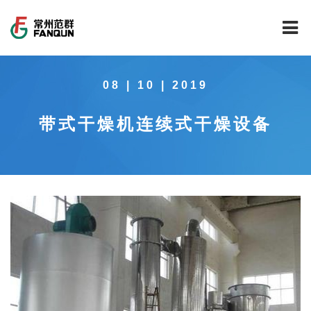
网站首页
08 | 10 | 2019
关于我们
带式干燥机连续式干燥设备
干燥设备
公司介绍
工程案例
公司风貌
新能源行业锂电池专用干燥焙烧设备
技术中心
公司荣誉
载体催化剂全自动生产线系列
新能源新材料行业
新闻中心
范群文化
回转圆筒干燥焙烧系列
制药行业
工程实验室
服务中心
公司大事记
气流干燥系列
食品行业
工程技术中心
范群新闻
社会责任
喷雾干燥机系列
环保行业
质量监督技术中心
行业新闻
常见问题