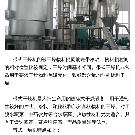
绿色发展
带式干燥焙烧系列
化工行业
技术专栏
全球契约组织成员
人才招聘
真空干燥系列
公共责任
绿色工厂
联系我们
圆盘干燥机系列
节能环保
绿色供应链
联系我们
桨叶式干燥系列
公益支持
带式干燥机的被干燥物料随同输送带移动，物料颗粒间
载体干燥系列
社会责任报告
的相对位置比较固定，干燥时间基本相同。带式干燥机非常
适用于要求干燥物料色泽变化一致或湿含量均匀的物料干
滚筒干燥系列
社会责任
燥。
沸腾干燥系列
带式干燥机是大批生产用的连续式干燥设备，用于透气
性较好的片状、条状、颗粒状和部分膏状物料的干燥。对于
烘箱干燥系列
脱水蔬菜、中药饮片等含水率高、热敏性材料尤为适合。具
有干燥速率高、蒸发强度高、产品质量好等优点。
管束干燥系列
带式干燥机特点如下：