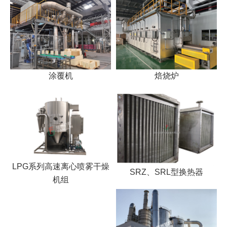
涂覆机
焙烧炉
LPG系列高速离心喷雾干燥
SRZ、SRL型换热器
机组