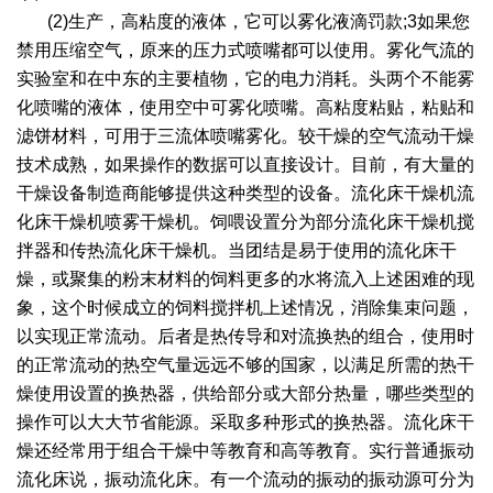
(2)生产，高粘度的液体，它可以雾化液滴罚款;3如果您
禁用压缩空气，原来的压力式喷嘴都可以使用。雾化气流的
实验室和在中东的主要植物，它的电力消耗。头两个不能雾
化喷嘴的液体，使用空中可雾化喷嘴。高粘度粘贴，粘贴和
滤饼材料，可用于三流体喷嘴雾化。较干燥的空气流动干燥
技术成熟，如果操作的数据可以直接设计。目前，有大量的
干燥设备制造商能够提供这种类型的设备。流化床干燥机流
化床干燥机喷雾干燥机。饲喂设置分为部分流化床干燥机搅
拌器和传热流化床干燥机。当团结是易于使用的流化床干
燥，或聚集的粉末材料的饲料更多的水将流入上述困难的现
象，这个时候成立的饲料搅拌机上述情况，消除集束问题，
以实现正常流动。后者是热传导和对流换热的组合，使用时
的正常流动的热空气量远远不够的国家，以满足所需的热干
燥使用设置的换热器，供给部分或大部分热量，哪些类型的
操作可以大大节省能源。采取多种形式的换热器。流化床干
燥还经常用于组合干燥中等教育和高等教育。实行普通振动
流化床说，振动流化床。有一个流动的振动的振动源可分为