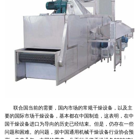
绿色发展
带式干燥焙烧系列
化工行业
技术专栏
全球契约组织成员
人才招聘
真空干燥系列
公共责任
绿色工厂
联系我们
圆盘干燥机系列
节能环保
绿色供应链
联系我们
桨叶式干燥系列
公益支持
载体干燥系列
社会责任报告
滚筒干燥系列
社会责任
沸腾干燥系列
联合国当前的需要，国内市场的常规干燥设备，以及主
烘箱干燥系列
要的国际市场干燥设备，基本都在中国制造，这表明，在中
国干燥设备进口为导向的历史已经结束。但是，仍存在一些
管束干燥系列
问题和困难。的问题，据中国通用机械干燥设备行业协会预