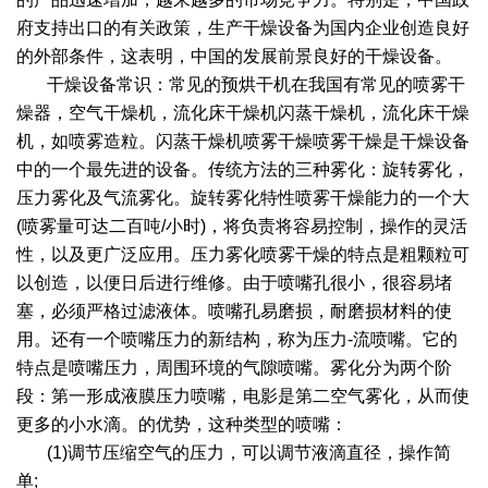
府支持出口的有关政策，生产干燥设备为国内企业创造良好
的外部条件，这表明，中国的发展前景良好的干燥设备。
干燥设备常识：常见的预烘干机在我国有常见的喷雾干
燥器，空气干燥机，流化床干燥机闪蒸干燥机，流化床干燥
机，如喷雾造粒。闪蒸干燥机喷雾干燥喷雾干燥是干燥设备
中的一个最先进的设备。传统方法的三种雾化：旋转雾化，
压力雾化及气流雾化。旋转雾化特性喷雾干燥能力的一个大
(喷雾量可达二百吨/小时)，将负责将容易控制，操作的灵活
性，以及更广泛应用。压力雾化喷雾干燥的特点是粗颗粒可
以创造，以便日后进行维修。由于喷嘴孔很小，很容易堵
塞，必须严格过滤液体。喷嘴孔易磨损，耐磨损材料的使
用。还有一个喷嘴压力的新结构，称为压力-流喷嘴。它的
特点是喷嘴压力，周围环境的气隙喷嘴。雾化分为两个阶
段：第一形成液膜压力喷嘴，电影是第二空气雾化，从而使
更多的小水滴。的优势，这种类型的喷嘴：
(1)调节压缩空气的压力，可以调节液滴直径，操作简
单;