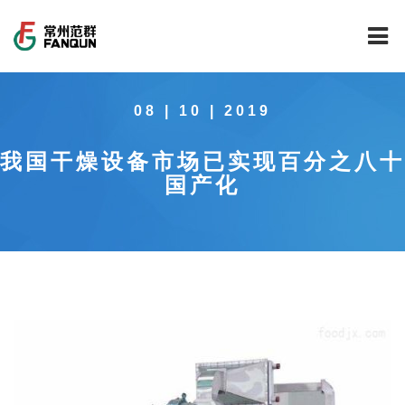
网站首页
08 | 10 | 2019
关于我们
我国干燥设备市场已实现百分之八十
干燥设备
公司介绍
国产化
工程案例
公司风貌
新能源行业锂电池专用干燥焙烧设备
技术中心
公司荣誉
载体催化剂全自动生产线系列
新能源新材料行业
新闻中心
范群文化
回转圆筒干燥焙烧系列
制药行业
工程实验室
服务中心
公司大事记
气流干燥系列
食品行业
工程技术中心
范群新闻
社会责任
喷雾干燥机系列
环保行业
质量监督技术中心
行业新闻
常见问题