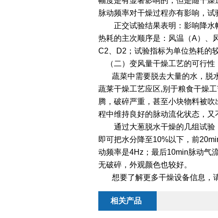
幅度是有显著影响的，但是随干燥
脉动频率对干燥过程亦有影响，试
正交试验结果表明：影响降水幅度
热耗的主次顺序是：风温（A）、风
C2、D2；试验指标为单位热耗的较
（二）变风量干燥工艺的可行性
蔬菜中需要脱去大量的水，脱水后干
蔬莱干燥工艺应区,别于粮食干燥
腾，破碎严重，甚至小块物料被吹
程中维持良好的脉动流化状态，又
通过大葱脱水干燥的几组试验，我们
即可把水分降至10%以下，前20min
动频率是4Hz；最后10min脉动
无破碎，外观颜色也较好。
想要了解更多干燥设备信息，请关注常
相关产品