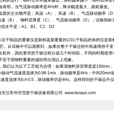
过程的进行，物料含水率越来越低，体积越来越小，物料层厚度
验表明，当气流脉动频率是4Hz时，降水幅度最大，能耗最低。
的主次顺序是：风温（A）、风速（B）、气流脉动频率（D
速（B）、物料层厚度（C）、气流脉动频率（D）；试验指标为
优水平是：A1、B1、C2、D2
制品的重量仅是新鲜蔬菜重量的1/10,干制品的体积仅是新鲜
工艺。从试验中可以观察到，如果在整个干燥过程中风速维持不
出机外，因此要求把干燥过程分成几个时间段，不同的时期使用
不至于因物料重量的减轻而出现以上现象。
认为以下工艺较为合理：如果湿物料床层厚度是150mm，热风
脉动气流速度选择为0.98-1m/s，脉动频率是4Hz；中间20min脉
气流速度选择为0.4-0.5，脉动频率仍是4Hz。这样得到的干燥
州市范群干燥设备有限公司 www.fanqun.com