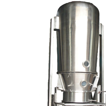
绿色发展
带式干燥焙烧系列
化工行业
技术专栏
全球契约组织成员
人才招聘
真空干燥系列
公共责任
绿色工厂
联系我们
圆盘干燥机系列
节能环保
绿色供应链
联系我们
桨叶式干燥系列
公益支持
载体干燥系列
社会责任报告
滚筒干燥系列
社会责任
沸腾干燥系列
烘箱干燥系列
管束干燥系列