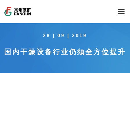
网站首页
28 | 09 | 2019
关于我们
国内干燥设备行业仍须全方位提升
干燥设备
公司介绍
工程案例
公司风貌
新能源行业锂电池专用干燥焙烧设备
技术中心
公司荣誉
载体催化剂全自动生产线系列
新能源新材料行业
新闻中心
范群文化
回转圆筒干燥焙烧系列
制药行业
工程实验室
服务中心
公司大事记
气流干燥系列
食品行业
工程技术中心
范群新闻
社会责任
喷雾干燥机系列
环保行业
质量监督技术中心
行业新闻
常见问题