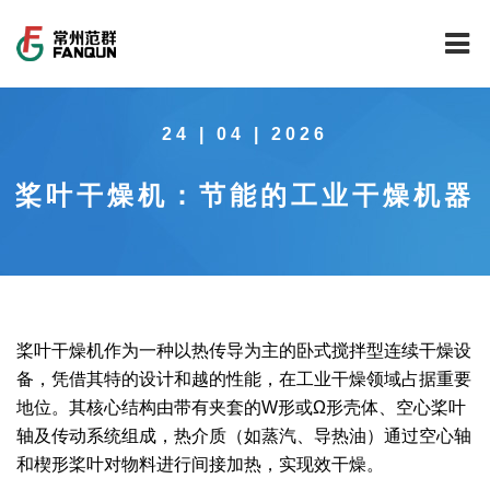
网站首页
24 | 04 | 2026
关于我们
桨叶干燥机：节能的工业干燥机器
干燥设备
公司介绍
工程案例
公司风貌
新能源行业锂电池专用干燥焙烧设备
技术中心
公司荣誉
载体催化剂全自动生产线系列
新能源新材料行业
桨叶干燥机作为一种以热传导为主的卧式搅拌型连续干燥设
新闻中心
范群文化
回转圆筒干燥焙烧系列
制药行业
工程实验室
备，凭借其特的设计和越的性能，在工业干燥领域占据重要
地位。其核心结构由带有夹套的W形或Ω形壳体、空心桨叶
服务中心
公司大事记
气流干燥系列
食品行业
工程技术中心
范群新闻
轴及传动系统组成，热介质（如蒸汽、导热油）通过空心轴
和楔形桨叶对物料进行间接加热，实现效干燥。
社会责任
喷雾干燥机系列
环保行业
质量监督技术中心
行业新闻
常见问题