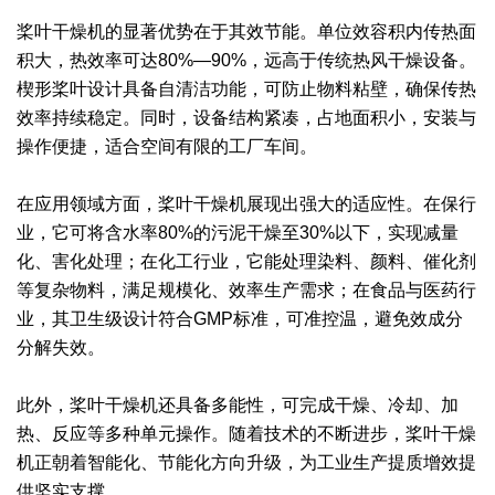
桨叶干燥机的显著优势在于其效节能。单位效容积内传热面
绿色发展
带式干燥焙烧系列
化工行业
技术专栏
全球契约组织成员
积大，热效率可达80%—90%，远高于传统热风干燥设备。
人才招聘
真空干燥系列
公共责任
绿色工厂
楔形桨叶设计具备自清洁功能，可防止物料粘壁，确保传热
效率持续稳定。同时，设备结构紧凑，占地面积小，安装与
联系我们
圆盘干燥机系列
节能环保
绿色供应链
操作便捷，适合空间有限的工厂车间。
联系我们
桨叶式干燥系列
公益支持
在应用领域方面，桨叶干燥机展现出强大的适应性。在保行
业，它可将含水率80%的污泥干燥至30%以下，实现减量
载体干燥系列
社会责任报告
化、害化处理；在化工行业，它能处理染料、颜料、催化剂
等复杂物料，满足规模化、效率生产需求；在食品与医药行
滚筒干燥系列
社会责任
业，其卫生级设计符合GMP标准，可准控温，避免效成分
沸腾干燥系列
分解失效。
烘箱干燥系列
此外，桨叶干燥机还具备多能性，可完成干燥、冷却、加
热、反应等多种单元操作。随着技术的不断进步，桨叶干燥
管束干燥系列
机正朝着智能化、节能化方向升级，为工业生产提质增效提
供坚实支撑。