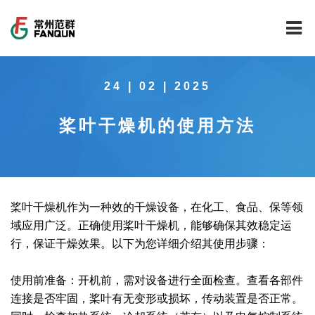
网站首页
24 | 02 | 2025
关于我们
桨叶干燥机的使用方法
干燥设备
公司介绍
工程案例
公司风貌
新能源行业锂电池专用干燥焙烧设备
技术中心
公司荣誉
载体催化剂全自动生产线系列
新能源新材料行业
桨叶干燥机作为一种效的干燥设备，在化工、食品、保等领
域应用广泛。正确使用桨叶干燥机，能够确保其效稳定运
新闻中心
范群文化
回转圆筒干燥焙烧系列
制药行业
工程实验室
行，保证干燥效果。以下为您详细介绍其使用步骤：
服务中心
公司大事记
气流干燥系列
食品行业
工程技术中心
范群新闻
使用前准备：开机前，需对设备进行全面检查。查看各部件
连接是否牢固，桨叶有无变形或损坏，传动装置是否正常。
社会责任
喷雾干燥机系列
环保行业
质量监督技术中心
行业新闻
常见问题