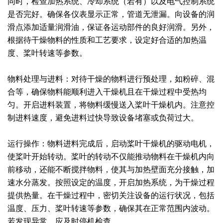
同时，检查加热系统、冷却系统（若有）以及电气控制系统
是否完好。确保各仪表显示正常，管道无泄漏。向设备的润
绿色发展
带式干燥焙烧系列
化工行业
技术专栏
全球契约组织成员
滑点添加适量润滑油，保证各运动部件的良好润滑。另外，
人才招聘
真空干燥系列
公共责任
绿色工厂
根据待干燥物料的性质和工艺要求，设定好合适的加热温
度、桨叶转速等参数。
联系我们
圆盘干燥机系列
节能环保
绿色供应链
物料处理与进料：对待干燥的物料进行预处理，如粉碎、混
联系我们
桨叶式干燥系列
公益支持
合等，确保物料能顺利进入干燥机且在干燥过程中受热均
匀。开启进料装置，将物料缓慢送入桨叶干燥机内。注意控
载体干燥系列
社会责任报告
制进料速度，避免进料过快导致设备堵塞或负荷过大。
滚筒干燥系列
社会责任
运行操作：物料进料完成后，启动桨叶干燥机的驱动电机，
沸腾干燥系列
使桨叶开始转动。桨叶的转动不仅能推动物料在干燥机内向
前移动，还能不断搅拌物料，使其与加热壁面充分接触，加
烘箱干燥系列
速水分蒸发。按照设定的温度，开启加热系统，为干燥过程
提供热量。在干燥过程中，密切关注设备的运行状况，包括
管束干燥系列
温度、压力、桨叶转速等参数，确保其在正常范围内波动。
若发现异常，应及时停机检查。