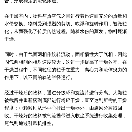
合，形成稳定的流化床层。
绿色发展
带式干燥焙烧系列
化工行业
技术专栏
全球契约组织成员
在干燥室内，物料与热空气之间进行着迅速而充分的热量和
人才招聘
真空干燥系列
公共责任
绿色工厂
水份交换。物料受到强烈的剪切、吹浮和旋转作用，被微粒
化，从而强化了传质传热过程。随着水份的蒸发，物料逐渐
联系我们
圆盘干燥机系列
节能环保
绿色供应链
干燥。
联系我们
桨叶式干燥系列
公益支持
同时，由于气固两相作旋转流动，固相惯性大于气相，因此
固气两相间的相对速度较大，这进一步提高了干燥效率。在
载体干燥系列
社会责任报告
干燥过程中，不同粒径的粒子在重力、离心力和流体曳力的
作用下，以不同的轨迹半径运行。
滚筒干燥系列
社会责任
沸腾干燥系列
经过干燥后的物料，通过分级环和旋流片进行分离。大颗粒
被截留并重新落到底部进行粉碎干燥，直至达到所需的干燥
烘箱干燥系列
程度；小颗粒则从环中心排出干燥器外，由旋风分离器回
收。干燥好的物料被气流携带进入收尘系统进行收集处理，
管束干燥系列
尾气则通过引风机排空。