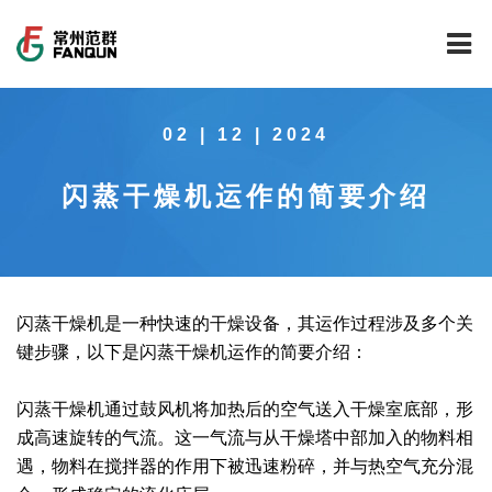
网站首页
02 | 12 | 2024
关于我们
闪蒸干燥机运作的简要介绍
干燥设备
公司介绍
工程案例
公司风貌
新能源行业锂电池专用干燥焙烧设备
技术中心
公司荣誉
载体催化剂全自动生产线系列
新能源新材料行业
闪蒸干燥机是一种快速的干燥设备，其运作过程涉及多个关
键步骤，以下是闪蒸干燥机运作的简要介绍：
新闻中心
范群文化
回转圆筒干燥焙烧系列
制药行业
工程实验室
闪蒸干燥机通过鼓风机将加热后的空气送入干燥室底部，形
服务中心
公司大事记
气流干燥系列
食品行业
工程技术中心
范群新闻
成高速旋转的气流。这一气流与从干燥塔中部加入的物料相
遇，物料在搅拌器的作用下被迅速粉碎，并与热空气充分混
社会责任
喷雾干燥机系列
环保行业
质量监督技术中心
行业新闻
常见问题