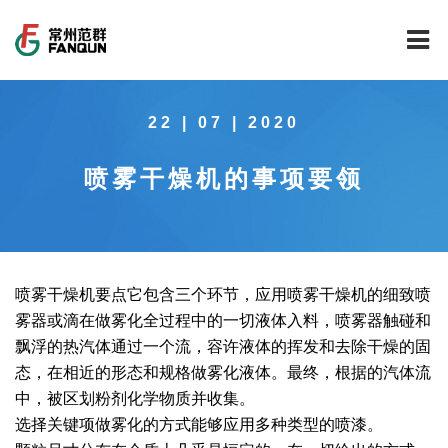
网站首页
22 | 07 | 2020
关于我们
喷雾干燥机的事项要领
干燥设备
公司介绍
工程案例
公司风貌
新能源行业锂电池专用干燥焙烧设备
技术中心
公司荣誉
载体催化剂全自动生产线系列
新能源新材料行业
喷雾干燥机要点它包含三个环节，应用喷雾干燥机的细致喷
雾器或滴在做雾化全过程中的一切液体入料，喷雾器触碰和
新闻中心
范群文化
回转圆筒干燥焙烧系列
制药行业
工程实验室
飘浮的热汽体通过一个流，容许液体的挥发和去除干燥的固
态，在相近的形态和规格做雾化液体。最终，根据的汽体流
服务中心
公司大事记
气流干燥系列
食品行业
工程技术中心
范群新闻
中，被区划粉剂化学物质并收集。
选择关键项做雾化的方式能够应用多种类型的喷漆。
社会责任
喷雾干燥机系列
环保行业
质量监督技术中心
行业新闻
常见问题