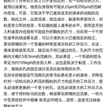
颗粒尺寸分布在介质上几乎是恒定的，在一切给出的方式，
被用以做雾化。物质自身很有可能从15μm至250μm的范畴
绿色发展
带式干燥焙烧系列
化工行业
技术专栏
全球契约组织成员
内变化，可是，它取决于早已被发送至的液体的动能的总
人才招聘
真空干燥系列
公共责任
绿色工厂
数。除此之外，品质流液，固态成分，黏度和界面张力，对
粒度有立即的危害，车轱辘的圆上速率的水平。因而提升的
联系我们
圆盘干燥机系列
节能环保
绿色供应链
入料速度内也很有可能提升的颗粒的尺寸，但应用一个可变
性速率的抽滤雾化器，可以方便的大小已被指定的校正。
联系我们
桨叶式干燥系列
公益支持
雾化喷嘴的另一个普遍的种类是液压机的工作压力。在这，
液体是根据泵充压，随后迫不得已越过的孔，孔的尺寸的范
载体干燥系列
社会责任报告
畴内大概0.5至3mm的范畴内。其結果是，一个简易的喷头
界定为约705kg/h的全部入料，这也是取决于黏度，工作压
滚筒干燥系列
社会责任
力，规格的孔的固态成分及其比较有限的次序。
沸腾干燥系列
丢掉全部根据该节流阀孔的查寻結果在更小的液体，并降低
针对一切给出的入料流的颗粒的尺寸的提升的工作压力，喷
烘箱干燥系列
头必须将更换的一个更小的孔。这也必须更大的工作压力从
泵，便于得到恰当的总数，根据雾化喷嘴的总流量。一些大
管束干燥系列
中型系统软件中能够 有高达50喷头，进而，促使无法操纵
颗粒的尺寸。