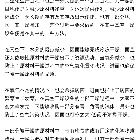
工业化生产过程中也是十分关键的一个加工过程。其干燥的
目地便是为减少原材料净重，为运送提供便利。减少原材料
绿色发展
带式干燥焙烧系列
化工行业
技术专栏
全球契约组织成员
湿成分，为长期的存有及其存放出示便捷。也有一部分地
人才招聘
真空干燥系列
公共责任
绿色工厂
区，其干燥是加工工艺全过程中要求做的，在其中真空干燥
设备便是在其中的一种方法。
联系我们
圆盘干燥机系列
节能环保
绿色供应链
在真空下，水分的熔点减少，因而能够完成冷冻干燥，而且
联系我们
桨叶式干燥系列
公益支持
还为热敏性原材料的干燥出示了资源优势。当氧分减少，也
防止了原材料干燥过程中的空气氧化霉变状况，进而也确保
载体干燥系列
社会责任报告
了被干燥原材料的品质。
滚筒干燥系列
社会责任
在氧气不足的情况下，也会杀掉病菌，进而也抑止了病菌的
沸腾干燥系列
繁育生长发育。在真空干燥设备的全部干燥过程中，大家不
会太难发觉，它能够收购一部分有害、危害的汽体，另外也
烘箱干燥系列
防止了空气污染状况，因而也可称之为“低碳环保”型干燥。
管束干燥系列
一部分被干燥的原材料中，带有珍贵的或有用途的化学物质
成份，干燥后必须对其开展回收再利用。也有一部分被干燥