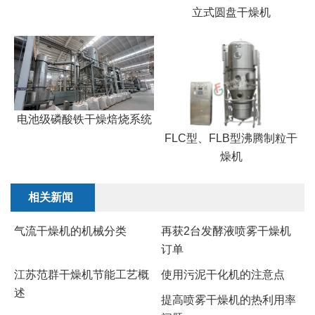
立式圆盘干燥机
电池级磷酸铁干燥焙烧系统
FLC型、FLB型沸腾制粒干
燥机
相关新闻
气流干燥机的机械分类
再获2台发酵液喷雾干燥机
订单
江苏范群干燥机节能工艺概
使用污泥干化机的注意点
述
提高喷雾干燥机的热利用率