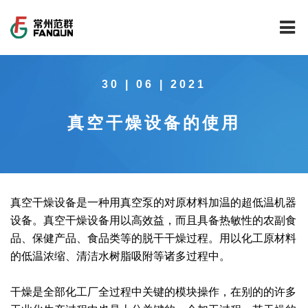
网站首页
30 | 06 | 2021
关于我们
真空干燥设备的使用
干燥设备
公司介绍
工程案例
公司风貌
新能源行业锂电池专用干燥焙烧设备
技术中心
公司荣誉
载体催化剂全自动生产线系列
新能源新材料行业
真空干燥设备是一种用真空泵的对原材料加温的超低温机器
设备。真空干燥设备用以高效益，而且具备热敏性的农副食
新闻中心
范群文化
回转圆筒干燥焙烧系列
制药行业
工程实验室
品、保健产品、食品类等的脱干干燥过程。用以化工原材料
的低温浓缩、清洁水树脂吸附等诸多过程中。
服务中心
公司大事记
气流干燥系列
食品行业
工程技术中心
范群新闻
干燥是全部化工厂全过程中关键的模块操作，在别的的许多
社会责任
喷雾干燥机系列
环保行业
质量监督技术中心
行业新闻
常见问题